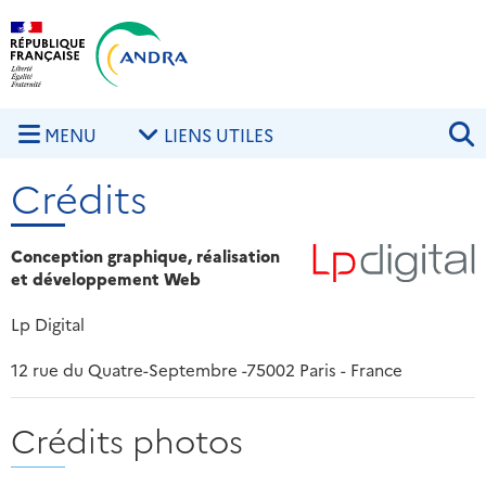
Aller au contenu principal
Skip to navigation
R
MENU
LIENS UTILES
Crédits
Conception graphique, réalisation
et développement Web
Lp Digital
12 rue du Quatre-Septembre -75002 Paris - France
Crédits photos