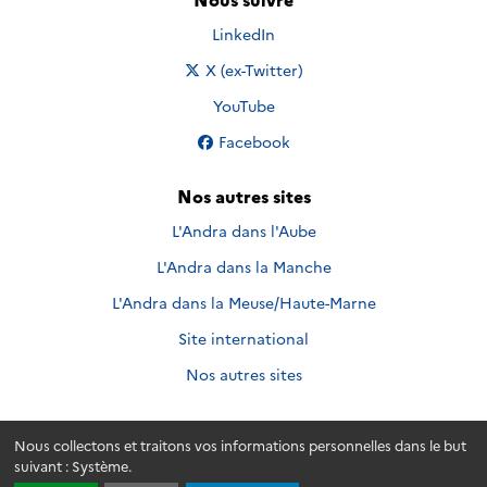
Nous suivre sur
LinkedIn
Nous suivre sur
X (ex-Twitter)
Nous suivre sur
YouTube
Nous suivre sur
Facebook
Nos autres sites
L'Andra dans l'Aube
L'Andra dans la Manche
L'Andra dans la Meuse/Haute-Marne
Site international
Nos autres sites
Nous collectons et traitons vos informations personnelles dans le but
Andra.fr
© 2026 - Andra. Tous droits réservés.
suivant :
Système
.