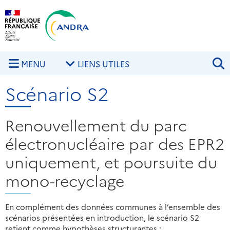
Aller au contenu principal
Skip to navigation
R
MENU
LIENS UTILES
Scénario S2
Renouvellement du parc
électronucléaire par des EPR2
uniquement, et poursuite du
mono-recyclage
En complément des données communes à l’ensemble des
scénarios présentées en introduction, le scénario S2
retient comme hypothèses structurantes :