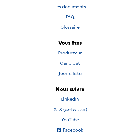
Les documents
FAQ
Glossaire
Vous êtes
Producteur
Candidat
Journaliste
Nous suivre
Nous suivre sur
LinkedIn
Nous suivre sur
X (ex-Twitter)
Nous suivre sur
YouTube
Nous suivre sur
Facebook