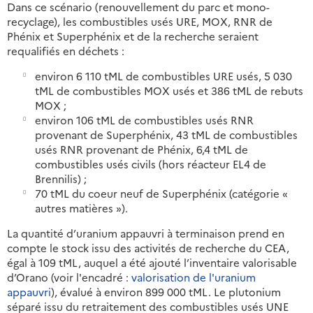
Dans ce scénario (renouvellement du parc et mono-
recyclage), les combustibles usés URE, MOX, RNR de
Phénix et Superphénix et de la recherche seraient
requalifiés en déchets :
environ 6 110 tML de combustibles URE usés, 5 030
tML de combustibles MOX usés et 386 tML de rebuts
MOX ;
environ 106 tML de combustibles usés RNR
provenant de Superphénix, 43 tML de combustibles
usés RNR provenant de Phénix, 6,4 tML de
combustibles usés civils (hors réacteur EL4 de
Brennilis) ;
70 tML du coeur neuf de Superphénix (catégorie «
autres matières »).
La quantité d’uranium appauvri à terminaison prend en
compte le stock issu des activités de recherche du CEA,
égal à 109 tML, auquel a été ajouté l’inventaire valorisable
d’Orano (voir l'encadré :
valorisation de l'uranium
appauvri
), évalué à environ 899 000 tML. Le plutonium
séparé issu du retraitement des combustibles usés UNE