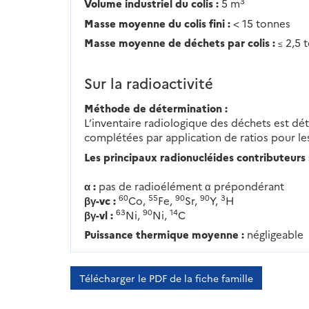
3
Volume industriel du colis :
5 m
Masse moyenne du colis fini :
< 15 tonnes
Masse moyenne de déchets par colis :
2,5 
≤
Sur la radioactivité
Méthode de détermination :
L’inventaire radiologique des déchets est dét
complétées par application de ratios pour l
Les principaux radionucléides contributeurs 
α :
pas de radioélément α prépondérant
60
55
90
90
3
βγ-vc :
Co,
Fe,
Sr,
Y,
H
63
90
14
βγ-vl :
Ni,
Ni,
C
Puissance thermique moyenne :
négligeable
Télécharger le PDF de la fiche famille