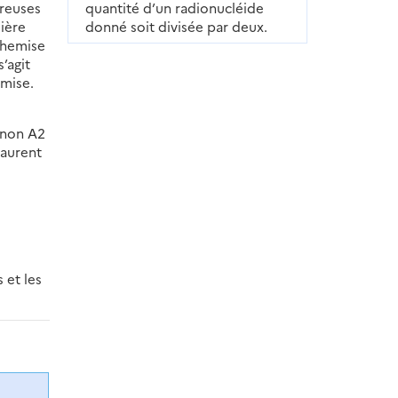
creuses
quantité d’un radionucléide
ière
donné soit divisée par deux.
chemise
’agit
emise.
inon A2
Laurent
 et les