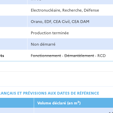
Electronucléaire, Recherche, Défense
Orano, EDF, CEA Civil, CEA DAM
Production terminée
Non démarré
ets
Fonctionnement
-
Démantèlement
- RCD
RANÇAIS ET PRÉVISIONS AUX DATES DE RÉFÉRENCE
3
Volume déclaré (en m
)