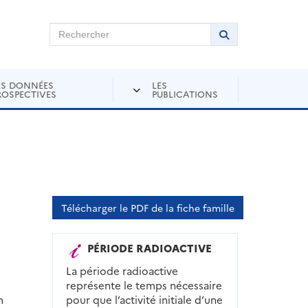
chercher sur Andra Inventaire
Rechercher
Lancer la recher
ES DONNÉES
LES
ROSPECTIVES
PUBLICATIONS
Télécharger le PDF de la fiche famille
PÉRIODE RADIOACTIVE
La période radioactive
représente le temps nécessaire
m
pour que l’activité initiale d’une