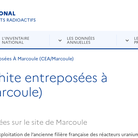
IONAL
Re
ETS RADIOACTIFS
L'INVENTAIRE
LES DONNÉES
L
NATIONAL
ANNUELLES
P
osées À Marcoule (CEA/Marcoule)
hite entreposées à
rcoule)
es sur le site de Marcoule
ploitation de l’ancienne filière française des réacteurs uraniu