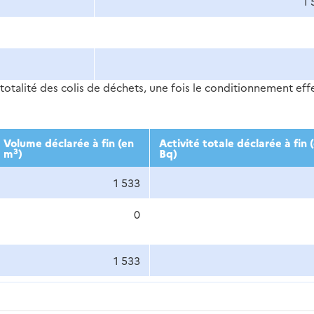
1 
totalité des colis de déchets, une fois le conditionnement eff
Volume déclarée à fin (en
Activité totale déclarée à fin 
3
m
)
Bq)
1 533
0
1 533