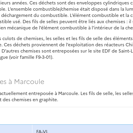
sieurs années. Ces déchets sont des enveloppes cylindriques 
ble. L’ensemble combustible/chemise était disposé dans la lum
du déchargement du combustible. L’élément combustible et la 
ble usé. Des fils de selles peuvent être liés aux chemises : il s
ntien mécanique de l’élément combustible à l’intérieur de la ch
 culots de chemises, les selles et les fils de selle des éléments
e. Ces déchets proviennent de l’exploitation des réacteurs Ch
. D’autres chemises sont entreposées sur le site EDF de Saint-
gue (voir famille F9-3-01).
es à Marcoule
ctuellement entreposée à Marcoule. Les fils de selle, les selles
 des chemises en graphite.
FA-VL