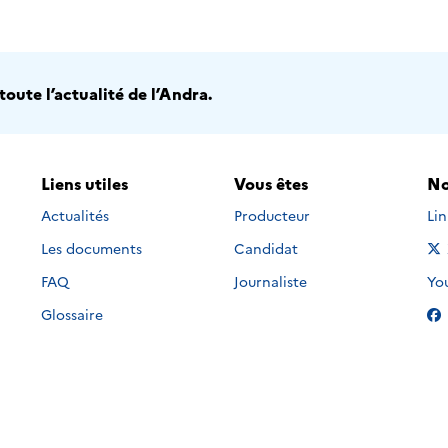
oute l’actualité de l’Andra.
Liens utiles
Vous êtes
No
Nou
Actualités
Producteur
Li
Les documents
Candidat
Nou
FAQ
Journaliste
Yo
Glossaire