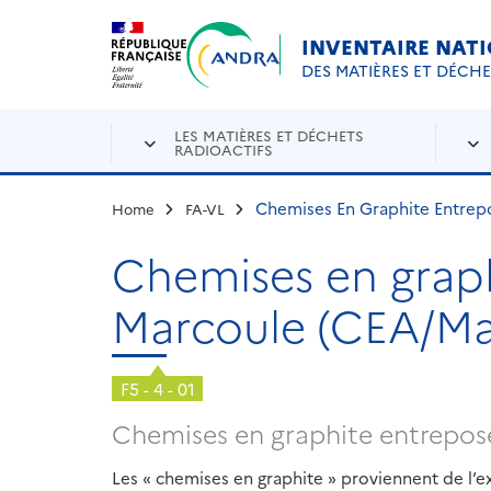
Aller au contenu principal
Skip to navigation
INVENTAIRE NAT
DES MATIÈRES ET DÉCH
LES MATIÈRES ET DÉCHETS
RADIOACTIFS
Chemises En Graphite Entrep
Home
FA-VL
Chemises en grap
Marcoule (CEA/Ma
F5 - 4 - 01
Chemises en graphite entreposé
Les « chemises en graphite » proviennent de l’ex