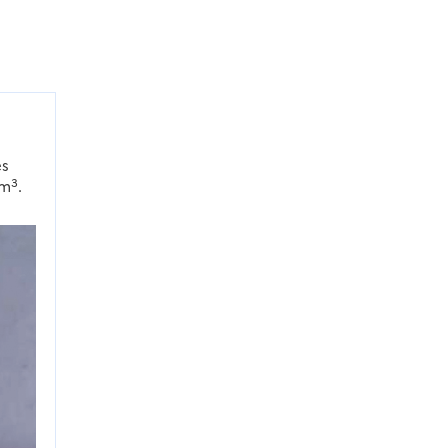
és
3
 m
.