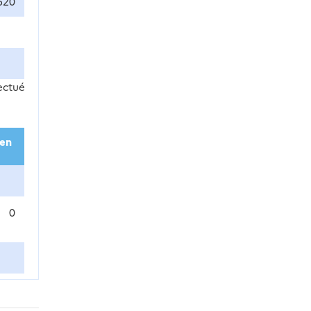
520
ectué
(en
0