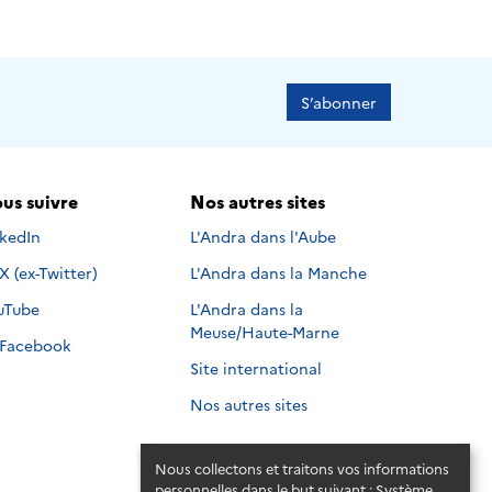
S’abonner
us suivre
Nos autres sites
s suivre sur
nkedIn
L'Andra dans l'Aube
Nous suivre sur
X (ex-Twitter)
L'Andra dans la Manche
s suivre sur
uTube
L'Andra dans la
Meuse/Haute-Marne
Nous suivre sur
Facebook
Site international
Nos autres sites
Nous collectons et traitons vos informations
personnelles dans le but suivant :
Système
.