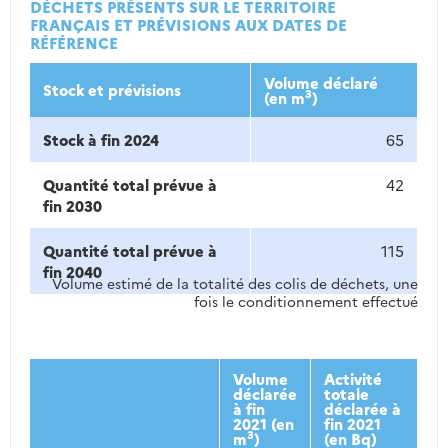
DÉCHETS PRÉSENTS SUR LE TERRITOIRE
FRANÇAIS ET PRÉVISIONS AUX DATES DE
RÉFÉRENCE
Volume déclaré
Stock et prévisions
3
(en m
)
Stock à fin 2024
65
Quantité total prévue à
42
fin 2030
Quantité total prévue à
115
fin 2040
Volume estimé de la totalité des colis de déchets, une
fois le conditionnement effectué
Volume
Activité
déclarée
totale
à fin
déclarée à
2021 (en
fin 2021
3
m
)
(en Bq)