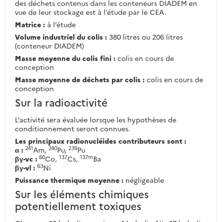
des déchets contenus dans les conteneurs DIADEM en
vue de leur stockage est à l’étude par le CEA.
Matrice :
à l’étude
Volume industriel du colis :
380 litres ou 206 litres
(conteneur DIADEM)
Masse moyenne du colis fini :
colis en cours de
conception
Masse moyenne de déchets par colis :
colis en cours de
conception
Sur la radioactivité
L’activité sera évaluée lorsque les hypothèses de
conditionnement seront connues.
Les principaux radionucléides contributeurs sont :
241
240
239
α :
Am,
Pu,
Pu
60
137
137m
βγ-vc :
Co,
Cs,
Ba
63
βγ-vl :
Ni
Puissance thermique moyenne :
négligeable
Sur les éléments chimiques
potentiellement toxiques