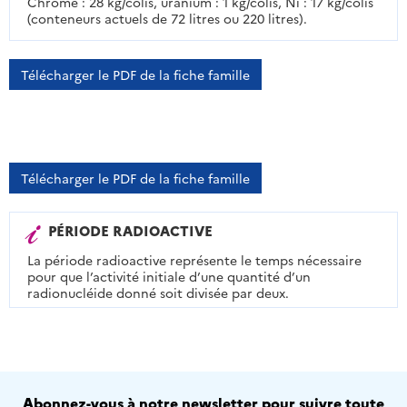
Chrome : 28 kg/colis, uranium : 1 kg/colis, Ni : 17 kg/colis
(conteneurs actuels de 72 litres ou 220 litres).
Télécharger le PDF de la fiche famille
Télécharger le PDF de la fiche famille
PÉRIODE RADIOACTIVE
La période radioactive représente le temps nécessaire
pour que l’activité initiale d’une quantité d’un
radionucléide donné soit divisée par deux.
Abonnez-vous à notre newsletter pour suivre toute