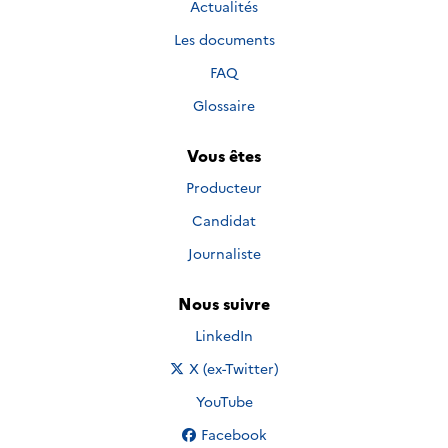
Actualités
Les documents
FAQ
Glossaire
Vous êtes
Producteur
Candidat
Journaliste
Nous suivre
Nous suivre sur
LinkedIn
Nous suivre sur
X (ex-Twitter)
Nous suivre sur
YouTube
Nous suivre sur
Facebook