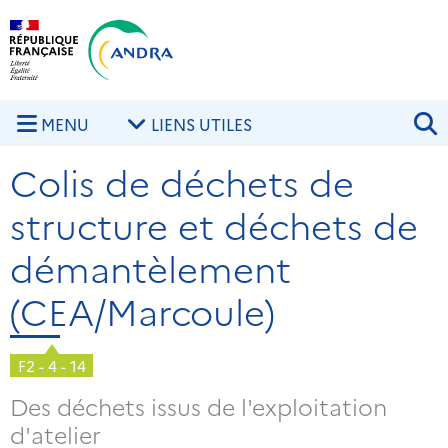
Aller au contenu principal
Skip to navigation
R
MENU
LIENS UTILES
Colis de déchets de
structure et déchets de
démantèlement
(CEA/Marcoule)
F2 - 4 - 14
Des déchets issus de l'exploitation
d'atelier