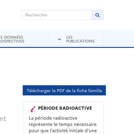
chercher sur Andra Inventaire
Rechercher
Lancer la recher
ES DONNÉES
LES
ROSPECTIVES
PUBLICATIONS
Télécharger le PDF de la fiche famille
PÉRIODE RADIOACTIVE
nt
La période radioactive
représente le temps nécessaire
pour que l’activité initiale d’une