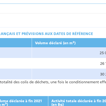
RANÇAIS ET PRÉVISIONS AUX DATES DE RÉFÉRENCE
3
Volume déclaré (en m
)
25 
26 
30 
totalité des colis de déchets, une fois le conditionnement eff
lume déclarée à fin 2021
Activité totale déclarée à fin 2
3
n m
)
(en Bq)