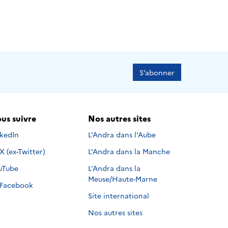
S’abonner
us suivre
Nos autres sites
s suivre sur
nkedIn
L'Andra dans l'Aube
Nous suivre sur
X (ex-Twitter)
L'Andra dans la Manche
s suivre sur
uTube
L'Andra dans la
Meuse/Haute-Marne
Nous suivre sur
Facebook
Site international
Nos autres sites