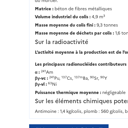
du mortier.
Matrice :
béton de fibres métalliques
3
Volume industriel du colis :
4,9 m
Masse moyenne du colis fini :
9,3 tonnes
Masse moyenne de déchets par colis :
1,6 to
Sur la radioactivité
L’activité moyenne à la production est de l’o
Les principaux radionucléides contributeurs 
241
α :
Am
241
137
137m
90
90
βγ-vc :
Pu,
Cs,
Ba,
Sr,
Y
63
βγ-vl :
Ni
Puissance thermique moyenne :
négligeable
Sur les éléments chimiques pote
Antimoine : 1,4 kg/colis, plomb : 560 g/colis, b