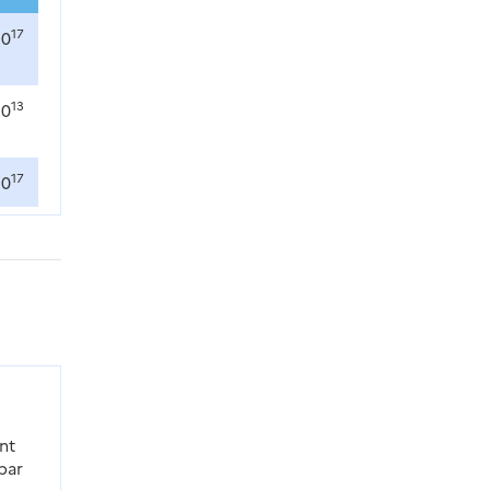
17
10
13
10
17
10
nt
par