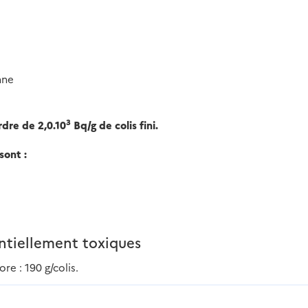
nne
3
rdre de 2,0.10
Bq/g de colis fini.
sont :
ntiellement toxiques
ore : 190 g/colis.