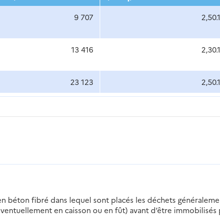
9 707
2,50.
13 416
2,30.
23 123
2,50.
en béton fibré dans lequel sont placés les déchets généraleme
ventuellement en caisson ou en fût) avant d’être immobilisés 