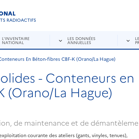
IONAL
Re
ETS RADIOACTIFS
L'INVENTAIRE
LES DONNÉES
L
NATIONAL
ANNUELLES
P
 Conteneurs En Béton-fibres CBF-K (Orano/La Hague)
solides - Conteneurs en
K (Orano/La Hague)
ation, de maintenance et de démantèleme
xploitation courante des ateliers (gants, vinyles, tenues),