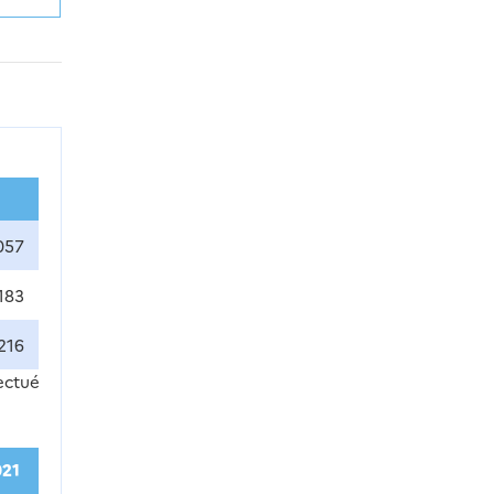
057
183
216
ectué
021