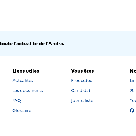
oute l’actualité de l’Andra.
Liens utiles
Vous êtes
No
Nou
Actualités
Producteur
Li
Les documents
Candidat
Nou
FAQ
Journaliste
Yo
Glossaire