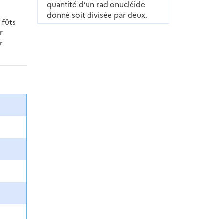
quantité d’un radionucléide
donné soit divisée par deux.
 fûts
r
r