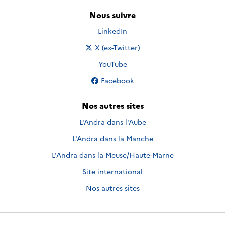
Nous suivre
Nous suivre sur
LinkedIn
Nous suivre sur
X (ex-Twitter)
Nous suivre sur
YouTube
Nous suivre sur
Facebook
Nos autres sites
L'Andra dans l'Aube
L'Andra dans la Manche
L'Andra dans la Meuse/Haute-Marne
Site international
Nos autres sites