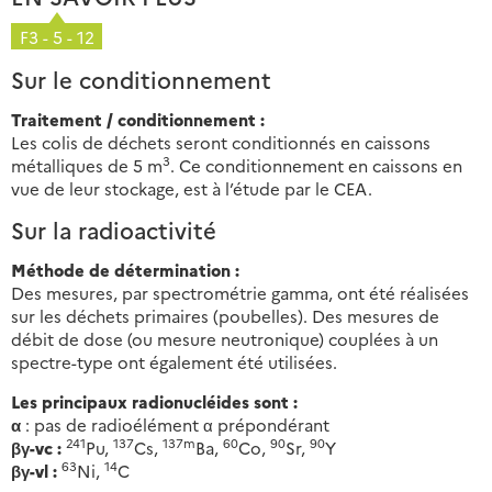
F3 - 5 - 12
Sur le conditionnement
Traitement / conditionnement :
Les colis de déchets seront conditionnés en caissons
3
métalliques de 5 m
. Ce conditionnement en caissons en
vue de leur stockage, est à l’étude par le CEA.
Sur la radioactivité
Méthode de détermination :
Des mesures, par spectrométrie gamma, ont été réalisées
sur les déchets primaires (poubelles). Des mesures de
débit de dose (ou mesure neutronique) couplées à un
spectre-type ont également été utilisées.
Les principaux radionucléides sont :
α
: pas de radioélément α prépondérant
241
137
137m
60
90
90
βγ-vc :
Pu,
Cs,
Ba,
Co,
Sr,
Y
63
14
βγ-vl :
Ni,
C