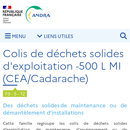
Aller au contenu principal
Skip to navigation
R
MENU
LIENS UTILES
Colis de déchets solides
d'exploitation -500 L MI
(CEA/Cadarache)
F3 - 5 - 12
Des déchets solides de maintenance ou de
démantèlement d’installations
Cette famille regroupe les colis de déchets solides
d’exploitation, de maintenance, d’assainissement ou de