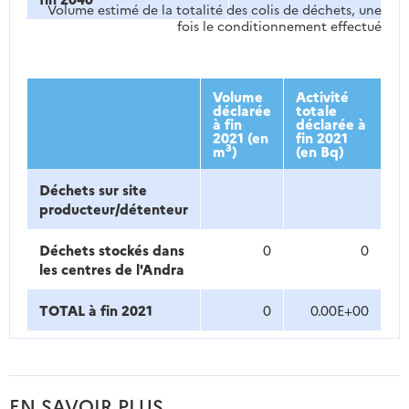
Volume estimé de la totalité des colis de déchets, une
fois le conditionnement effectué
Volume
Activité
déclarée
totale
à fin
déclarée à
2021 (en
fin 2021
3
m
)
(en Bq)
Déchets sur site
producteur/détenteur
Déchets stockés dans
0
0
les centres de l'Andra
TOTAL à fin 2021
0
0.00E+00
EN SAVOIR PLUS