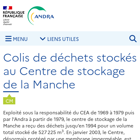
Aller au contenu principal
Skip to navigation
R
MENU
LIENS UTILES
Colis de déchets stockés
au Centre de stockage
de la Manche
CM
Exploité sous la responsabilité du CEA de 1969 à 1979 puis
par l’Andra à partir de 1979, le centre de stockage de la
Manche a reçu des déchets jusqu’en 1994 pour un volume
3
total stocké de 527 225 m
. En janvier 2003, le Centre,
désormais protégé par une membrane imperméable, est