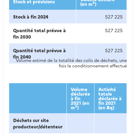
Stock et prévisions
3
(en m
)
Stock à fin 2024
527 225
Quantité total prévue à
527 225
fin 2030
Quantité total prévue à
527 225
fin 2040
Volume estimé de la totalité des colis de déchets, une
fois le conditionnement effectué
Volume
Activité
déclarée
totale
à fin
déclarée à
2021 (en
fin 2021
3
m
)
(en Bq)
Déchets sur site
producteur/détenteur