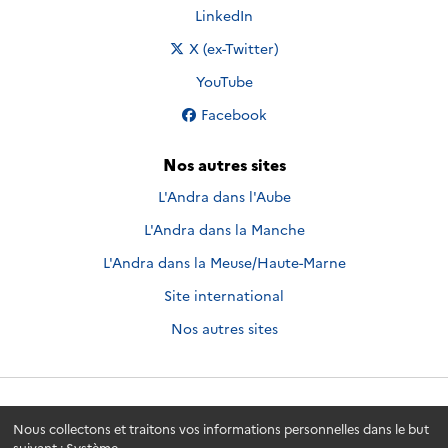
Nous suivre sur
LinkedIn
Nous suivre sur
X (ex-Twitter)
Nous suivre sur
YouTube
Nous suivre sur
Facebook
Nos autres sites
L'Andra dans l'Aube
L'Andra dans la Manche
L'Andra dans la Meuse/Haute-Marne
Site international
Nos autres sites
Andra.fr
© 2026 - Andra. Tous droits réservés.
Nous collectons et traitons vos informations personnelles dans le but
suivant :
Système
.