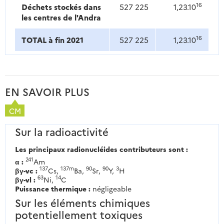
16
Déchets stockés dans
527 225
1,23.10
les centres de l'Andra
16
TOTAL à fin 2021
527 225
1,23.10
EN SAVOIR PLUS
CM
Sur la radioactivité
Les principaux radionucléides contributeurs sont :
241
α :
Am
137
137m
90
90
3
βγ-vc :
Cs,
Ba,
Sr,
Y,
H
63
14
βγ-vl :
Ni,
C
Puissance thermique :
négligeable
Sur les éléments chimiques
potentiellement toxiques