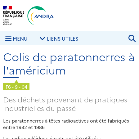
Aller au contenu principal
Skip to navigation
R
MENU
LIENS UTILES
Colis de paratonnerres à
l'américium
F6 - 9 - 04
Des déchets provenant de pratiques
industrielles du passé
Les paratonnerres à têtes radioactives ont été fabriqués
entre 1932 et 1986.
Les radionucléides suivants ont été utilisés :