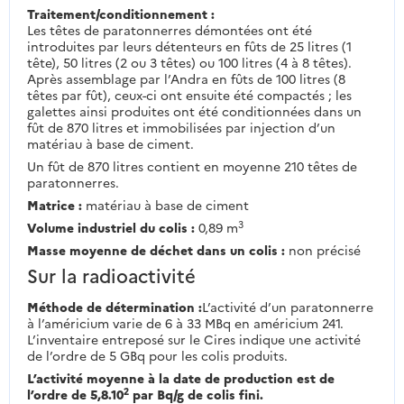
Traitement/conditionnement :
Les têtes de paratonnerres démontées ont été
introduites par leurs détenteurs en fûts de 25 litres (1
tête), 50 litres (2 ou 3 têtes) ou 100 litres (4 à 8 têtes).
Après assemblage par l’Andra en fûts de 100 litres (8
têtes par fût), ceux-ci ont ensuite été compactés ; les
galettes ainsi produites ont été conditionnées dans un
fût de 870 litres et immobilisées par injection d’un
matériau à base de ciment.
Un fût de 870 litres contient en moyenne 210 têtes de
paratonnerres.
Matrice :
matériau à base de ciment
3
Volume industriel du colis :
0,89 m
Masse moyenne de déchet dans un colis :
non précisé
Sur la radioactivité
Méthode de détermination :
L’activité d’un paratonnerre
à l’américium varie de 6 à 33 MBq en américium 241.
L’inventaire entreposé sur le Cires indique une activité
de l’ordre de 5 GBq pour les colis produits.
L’activité moyenne à la date de production est de
2
l’ordre de 5,8.10
par Bq/g de colis fini.