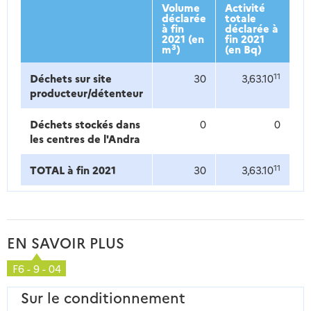
Volume
Activité
déclarée
totale
à fin
déclarée à
2021 (en
fin 2021
3
m
)
(en Bq)
11
Déchets sur site
30
3,63.10
producteur/détenteur
Déchets stockés dans
0
0
les centres de l'Andra
11
TOTAL à fin 2021
30
3,63.10
EN SAVOIR PLUS
F6 - 9 - 04
Sur le conditionnement