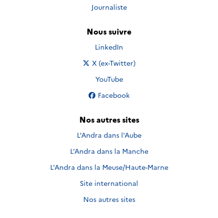
Journaliste
Nous suivre
Nous suivre sur
LinkedIn
Nous suivre sur
X (ex-Twitter)
Nous suivre sur
YouTube
Nous suivre sur
Facebook
Nos autres sites
L'Andra dans l'Aube
L'Andra dans la Manche
L'Andra dans la Meuse/Haute-Marne
Site international
Nos autres sites