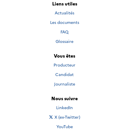
Liens utiles
Actualités
Les documents
FAQ
Glossaire
Vous êtes
Producteur
Candidat
Journaliste
Nous suivre
Nous suivre sur
LinkedIn
Nous suivre sur
X (ex-Twitter)
Nous suivre sur
YouTube