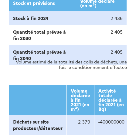
Volume déclaré
Stock et prévisions
3
(en m
)
Stock à fin 2024
2 436
Quantité total prévue à
2 405
fin 2030
Quantité total prévue à
2 405
fin 2040
Volume estimé de la totalité des colis de déchets, une
fois le conditionnement effectué
Volume
Activité
déclarée
totale
à fin
déclarée à
2021 (en
fin 2021 (en
3
m
)
Bq)
Déchets sur site
2 379
-400000000
producteur/détenteur