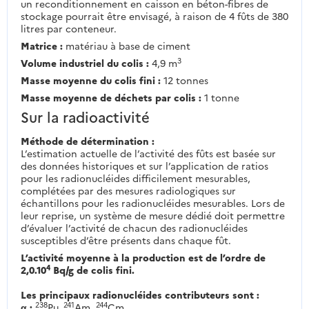
un reconditionnement en caisson en béton-fibres de
stockage pourrait être envisagé, à raison de 4 fûts de 380
litres par conteneur.
Matrice :
matériau à base de ciment
3
Volume industriel du colis :
4,9 m
Masse moyenne du colis fini :
12 tonnes
Masse moyenne de déchets par colis :
1 tonne
Sur la radioactivité
Méthode de détermination :
L’estimation actuelle de l’activité des fûts est basée sur
des données historiques et sur l’application de ratios
pour les radionucléides difficilement mesurables,
complétées par des mesures radiologiques sur
échantillons pour les radionucléides mesurables. Lors de
leur reprise, un système de mesure dédié doit permettre
d’évaluer l’activité de chacun des radionucléides
susceptibles d’être présents dans chaque fût.
L’activité moyenne à la production est de l’ordre de
4
2,0.10
Bq/g de colis fini.
Les principaux radionucléides contributeurs sont :
238
241
244
α :
Pu,
Am,
Cm