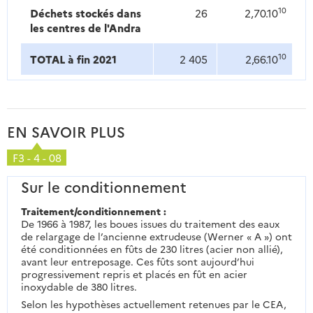
10
Déchets stockés dans
26
2,70.10
les centres de l'Andra
10
TOTAL à fin 2021
2 405
2,66.10
EN SAVOIR PLUS
F3 - 4 - 08
Sur le conditionnement
Traitement/conditionnement :
De 1966 à 1987, les boues issues du traitement des eaux
de relargage de l’ancienne extrudeuse (Werner « A ») ont
été conditionnées en fûts de 230 litres (acier non allié),
avant leur entreposage. Ces fûts sont aujourd’hui
progressivement repris et placés en fût en acier
inoxydable de 380 litres.
Selon les hypothèses actuellement retenues par le CEA,