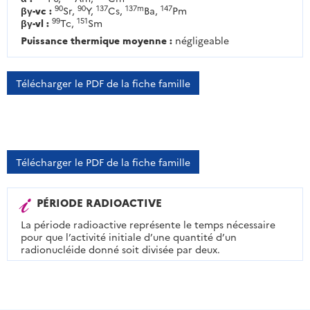
90
90
137
137m
147
βγ-vc :
Sr,
Y,
Cs,
Ba,
Pm
99
151
βγ-vl :
Tc,
Sm
Puissance thermique moyenne :
négligeable
Télécharger le PDF de la fiche famille
Télécharger le PDF de la fiche famille
PÉRIODE RADIOACTIVE
La période radioactive représente le temps nécessaire
pour que l’activité initiale d’une quantité d’un
radionucléide donné soit divisée par deux.