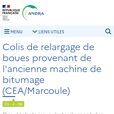
Aller au contenu principal
Skip to navigation
R
MENU
LIENS UTILES
Colis de relargage de
boues provenant de
l'ancienne machine de
bitumage
(CEA/Marcoule)
F3 - 4 - 08