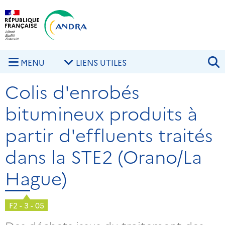
Aller au contenu principal
Skip to navigation
R
MENU
LIENS UTILES
Colis d'enrobés
bitumineux produits à
partir d'effluents traités
dans la STE2 (Orano/La
Hague)
F2 - 3 - 05