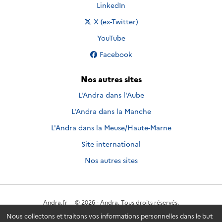
Nous suivre sur
LinkedIn
Nous suivre sur
X (ex-Twitter)
Nous suivre sur
YouTube
Nous suivre sur
Facebook
Nos autres sites
L'Andra dans l'Aube
L'Andra dans la Manche
L'Andra dans la Meuse/Haute-Marne
Site international
Nos autres sites
Andra.fr
© 2026 - Andra. Tous droits réservés.
Nous collectons et traitons vos informations personnelles dans le but