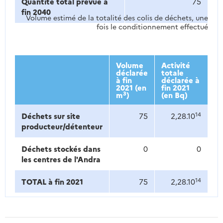
Quantité total prévue à
75
fin 2040
Volume estimé de la totalité des colis de déchets, une
fois le conditionnement effectué
Volume
Activité
déclarée
totale
à fin
déclarée à
2021 (en
fin 2021
3
m
)
(en Bq)
14
Déchets sur site
75
2,28.10
producteur/détenteur
Déchets stockés dans
0
0
les centres de l'Andra
14
TOTAL à fin 2021
75
2,28.10