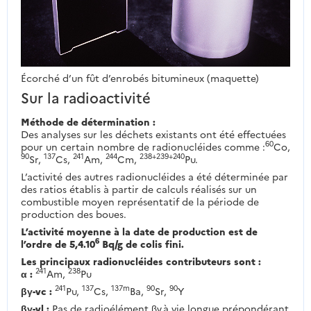
Écorché d’un fût d’enrobés bitumineux (maquette)
Sur la radioactivité
Méthode de détermination :
Des analyses sur les déchets existants ont été effectuées
60
pour un certain nombre de radionucléides comme :
Co,
90
137
241
244
238+239+240
Sr,
Cs,
Am,
Cm,
Pu.
L’activité des autres radionucléides a été déterminée par
des ratios établis à partir de calculs réalisés sur un
combustible moyen représentatif de la période de
production des boues.
L’activité moyenne à la date de production est de
6
l’ordre de 5,4.10
Bq/g de colis fini.
Les principaux radionucléides contributeurs sont :
241
238
α :
Am,
Pu
241
137
137m
90
90
βγ-vc :
Pu,
Cs,
Ba,
Sr,
Y
βγ-vl :
Pas de radioélément βγ à vie longue prépondérant