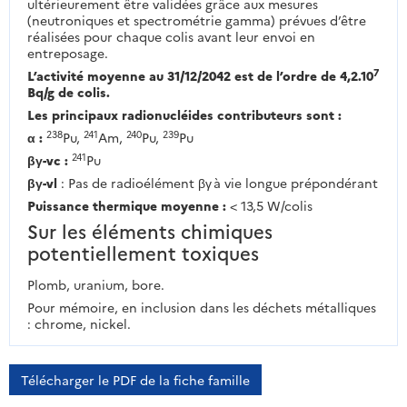
ultérieurement être validées grâce aux mesures
(neutroniques et spectrométrie gamma) prévues d’être
réalisées pour chaque colis avant leur envoi en
entreposage.
7
L’activité moyenne au 31/12/2042 est de l’ordre de 4,2.10
Bq/g de colis.
Les principaux radionucléides contributeurs sont :
238
241
240
239
α :
Pu,
Am,
Pu,
Pu
241
βγ-vc :
Pu
βγ-vl
: Pas de radioélément βγ à vie longue prépondérant
Puissance thermique moyenne :
< 13,5 W/colis
Sur les éléments chimiques
potentiellement toxiques
Plomb, uranium, bore.
Pour mémoire, en inclusion dans les déchets métalliques
: chrome, nickel.
Télécharger le PDF de la fiche famille