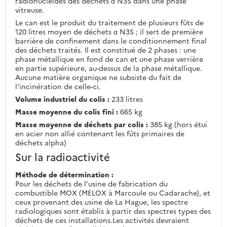
radionucléides des déchets α N3S dans une phase
vitreuse.
Le can est le produit du traitement de plusieurs fûts de
120 litres moyen de déchets α N3S ; il sert de première
barrière de confinement dans le conditionnement final
des déchets traités. Il est constitué de 2 phases : une
phase métallique en fond de can et une phase verrière
en partie supérieure, au-dessus de la phase métallique.
Aucune matière organique ne subsiste du fait de
l’incinération de celle-ci.
Volume industriel du colis :
233 litres
Masse moyenne du colis fini :
665 kg
Masse moyenne de déchets par colis :
385 kg (hors étui
en acier non allié contenant les fûts primaires de
déchets alpha)
Sur la radioactivité
Méthode de détermination :
Pour les déchets de l’usine de fabrication du
combustible MOX (MELOX à Marcoule ou Cadarache), et
ceux provenant des usine de La Hague, les spectre
radiologiques sont établis à partir des spectres types des
déchets de ces installations.Les activités devraient