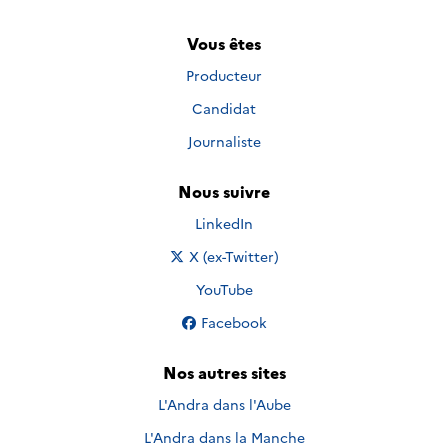
Vous êtes
Producteur
Candidat
Journaliste
Nous suivre
Nous suivre sur
LinkedIn
Nous suivre sur
X (ex-Twitter)
Nous suivre sur
YouTube
Nous suivre sur
Facebook
Nos autres sites
L'Andra dans l'Aube
L'Andra dans la Manche