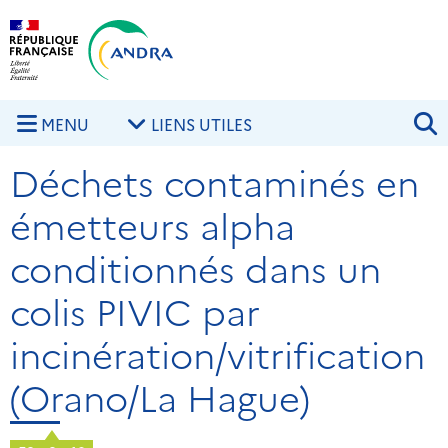
Aller au contenu principal
Skip to navigation
R
MENU
LIENS UTILES
Déchets contaminés en
émetteurs alpha
conditionnés dans un
colis PIVIC par
incinération/vitrification
(Orano/La Hague)