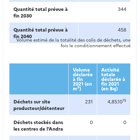
Quantité total prévue à
344
fin 2030
Quantité total prévue à
458
fin 2040
Volume estimé de la totalité des colis de déchets, une
fois le conditionnement effectué
Volume
Activité
déclarée
totale
à fin
déclarée à
2021 (en
fin 2021
3
m
)
(en Bq)
15
Déchets sur site
231
4,85.10
producteur/détenteur
Déchets stockés dans
0
0
les centres de l'Andra