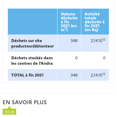
Volume
Activité
déclarée
totale
à fin
déclarée à
2021 (en
fin 2021
3
m
)
(en Bq)
12
Déchets sur site
348
2,14.10
producteur/détenteur
Déchets stockés dans
0
0
les centres de l'Andra
12
TOTAL à fin 2021
348
2,14.10
EN SAVOIR PLUS
DIV6