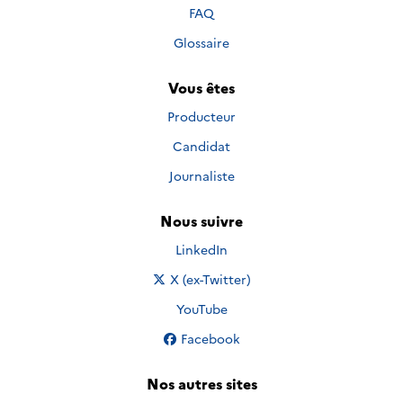
FAQ
Glossaire
Vous êtes
Producteur
Candidat
Journaliste
Nous suivre
Nous suivre sur
LinkedIn
Nous suivre sur
X (ex-Twitter)
Nous suivre sur
YouTube
Nous suivre sur
Facebook
Nos autres sites