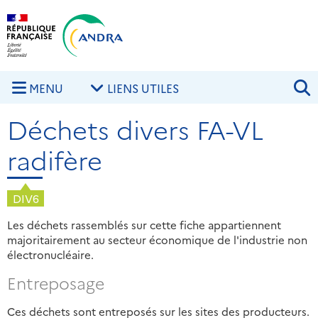
Aller au contenu principal
Skip to navigation
R
MENU
LIENS UTILES
Déchets divers FA-VL
radifère
DIV6
Les déchets rassemblés sur cette fiche appartiennent
majoritairement au secteur économique de l'industrie non
électronucléaire.
Entreposage
Ces déchets sont entreposés sur les sites des producteurs.