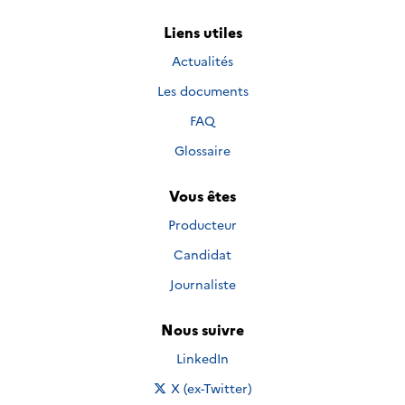
Liens utiles
Actualités
Les documents
FAQ
Glossaire
Vous êtes
Producteur
Candidat
Journaliste
Nous suivre
Nous suivre sur
LinkedIn
Nous suivre sur
X (ex-Twitter)