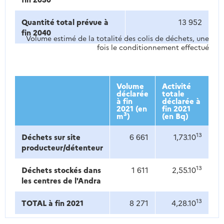
Quantité total prévue à
13 952
fin 2040
Volume estimé de la totalité des colis de déchets, une
fois le conditionnement effectué
Volume
Activité
déclarée
totale
à fin
déclarée à
2021 (en
fin 2021
3
m
)
(en Bq)
13
Déchets sur site
6 661
1,73.10
producteur/détenteur
13
Déchets stockés dans
1 611
2,55.10
les centres de l'Andra
13
TOTAL à fin 2021
8 271
4,28.10