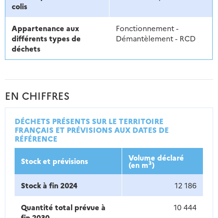
colis
Appartenance aux
Fonctionnement -
différents types de
Démantèlement - RCD
déchets
EN CHIFFRES
DÉCHETS PRÉSENTS SUR LE TERRITOIRE
FRANÇAIS ET PRÉVISIONS AUX DATES DE
RÉFÉRENCE
Volume déclaré
Stock et prévisions
3
(en m
)
Stock à fin 2024
12 186
Quantité total prévue à
10 444
fin 2030