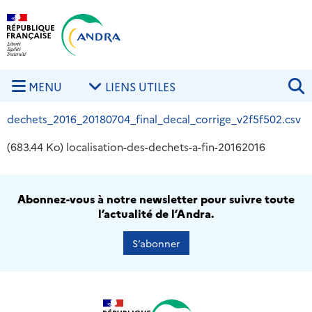
Aller au contenu principal
Skip to navigation
R
MENU
LIENS UTILES
dechets_2016_20180704_final_decal_corrige_v2f5f502.csv
(683.44 Ko)
localisation-des-dechets-a-fin-20162016
Abonnez-vous à notre newsletter pour suivre toute
l’actualité de l’Andra.
S’abonner