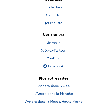
Producteur
Candidat
Journaliste
Nous suivre
Nous suivre sur
LinkedIn
Nous suivre sur
X (ex-Twitter)
Nous suivre sur
YouTube
Nous suivre sur
Facebook
Nos autres sites
L'Andra dans l'Aube
L'Andra dans la Manche
L'Andra dans la Meuse/Haute-Marne