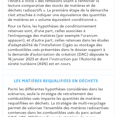
l’Andra a initié « des réflexions visant à renforcer la
lecture comparative des stocks de matières et de
déchets radioactifs ». La première étape de la démarche
s’est attachée à indiquer une équivalence des quantités
de matières en « volume équivalent conditionné ».
Pour ce faire, les hypothèses de conditionnement
retenues sont, d’une part, celles associées à
l’entreposage des matières (par exemple l'uranium
appauvri), et d’autre part, celles retenues dans les études
d’adaptabilité de l’installation Cigéo au stockage des
combustibles usés présentées dans le dossier support à
la demande d’autorisation de création (DAC) déposée le
16 janvier 2023 et dont l’instruction par l’Autorité de
sûreté nucléaire (ASN) est en cours.
LES MATIÈRES REQUALIFIÉES EN DÉCHETS
Parmi les différentes hypothèses considérées dans les
scénarios, seule la stratégie de retraitement des
combustibles usés impacte les quantités de matières
requalifiées en déchets. La stratégie de multi-recyclage
permet de valoriser l’ensemble des matières radioactives
contenues dans les combustibles usés du parc actuel