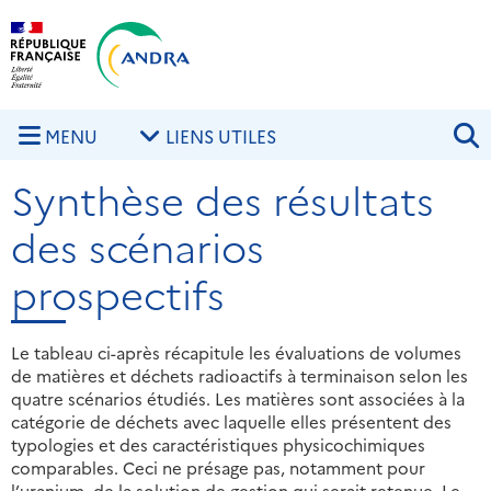
Aller au contenu principal
Skip to navigation
R
MENU
LIENS UTILES
Synthèse des résultats
des scénarios
prospectifs
Le tableau ci-après récapitule les évaluations de volumes
de matières et déchets radioactifs à terminaison selon les
quatre scénarios étudiés. Les matières sont associées à la
catégorie de déchets avec laquelle elles présentent des
typologies et des caractéristiques physicochimiques
comparables. Ceci ne présage pas, notamment pour
l’uranium, de la solution de gestion qui serait retenue. Le