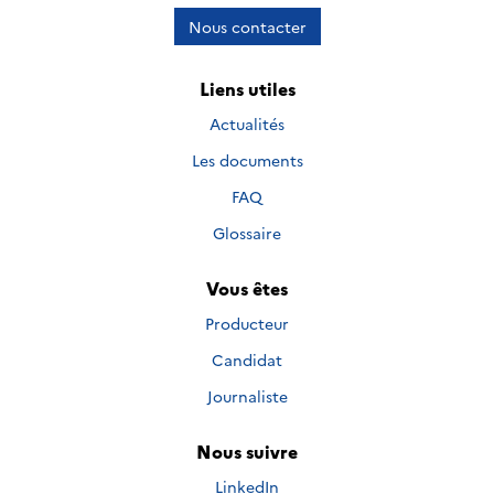
Nous contacter
Liens utiles
Actualités
Les documents
FAQ
Glossaire
Vous êtes
Producteur
Candidat
Journaliste
Nous suivre
Nous suivre sur
LinkedIn