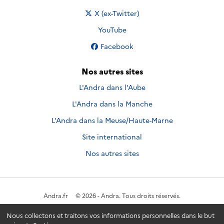
Nous suivre sur
X (ex-Twitter)
Nous suivre sur
YouTube
Nous suivre sur
Facebook
Nos autres sites
L'Andra dans l'Aube
L'Andra dans la Manche
L'Andra dans la Meuse/Haute-Marne
Site international
Nos autres sites
Andra.fr
© 2026 - Andra. Tous droits réservés.
Nous collectons et traitons vos informations personnelles dans le but