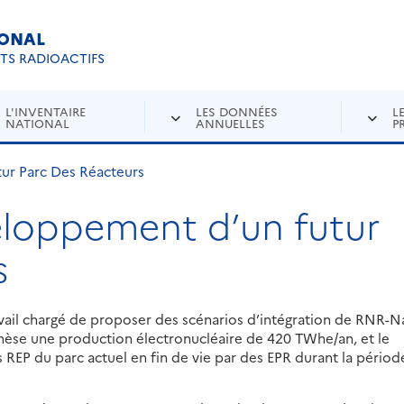
IONAL
Re
ETS RADIOACTIFS
L'INVENTAIRE
LES DONNÉES
L
NATIONAL
ANNUELLES
P
ur Parc Des Réacteurs
eloppement d’un futur
s
vail chargé de proposer des scénarios d’intégration de RNR-N
èse une production électronucléaire de 420 TWhe/an, et le
 REP du parc actuel en fin de vie par des EPR durant la périod