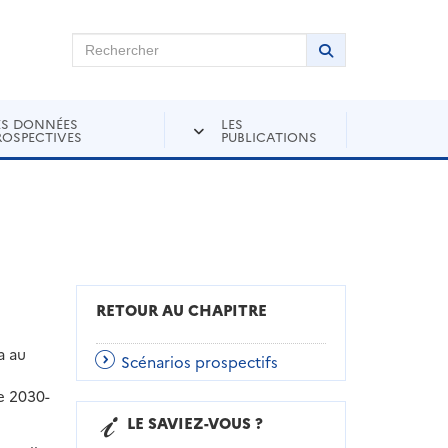
chercher sur Andra Inventaire
Rechercher
Lancer la recher
ES DONNÉES
LES
ROSPECTIVES
PUBLICATIONS
RETOUR AU CHAPITRE
a au
Scénarios prospectifs
e 2030-
LE SAVIEZ-VOUS ?