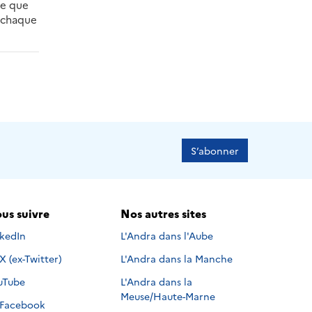
re que
e chaque
S’abonner
us suivre
Nos autres sites
s suivre sur
nkedIn
L'Andra dans l'Aube
Nous suivre sur
X (ex-Twitter)
L'Andra dans la Manche
s suivre sur
uTube
L'Andra dans la
Meuse/Haute-Marne
Nous suivre sur
Facebook