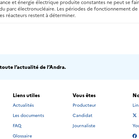
ance et énergie électrique produite constantes ne peut se fai
 du parc électronucléaire. Les périodes de fonctionnement d
es réacteurs restent à déterminer.
oute l’actualité de l’Andra.
Liens utiles
Vous êtes
No
Nou
Actualités
Producteur
Li
Les documents
Candidat
Nou
FAQ
Journaliste
Yo
Glossaire