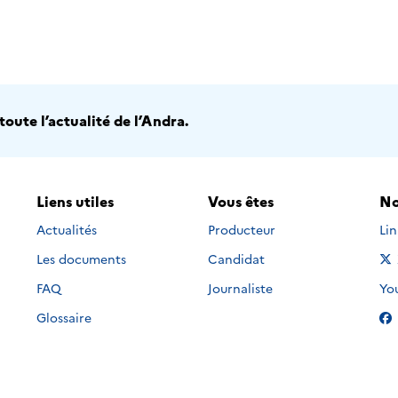
oute l’actualité de l’Andra.
Liens utiles
Vous êtes
No
Nou
Actualités
Producteur
Li
Les documents
Candidat
Nou
FAQ
Journaliste
Yo
Glossaire