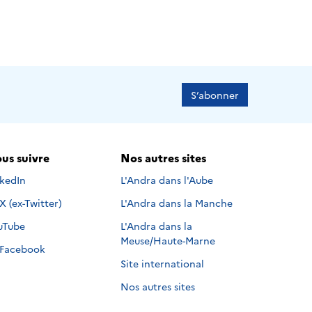
S’abonner
us suivre
Nos autres sites
s suivre sur
nkedIn
L'Andra dans l'Aube
Nous suivre sur
X (ex-Twitter)
L'Andra dans la Manche
s suivre sur
uTube
L'Andra dans la
Meuse/Haute-Marne
Nous suivre sur
Facebook
Site international
Nos autres sites