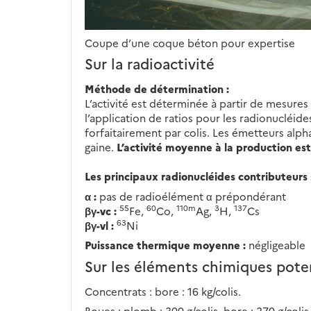
Coupe d’une coque béton pour expertise
Sur la radioactivité
Méthode de détermination :
L’activité est déterminée à partir de mesure
l’application de ratios pour les radionucléides
forfaitairement par colis. Les émetteurs alph
gaine.
L’activité moyenne à la production est 
Les principaux radionucléides contributeurs 
α :
pas de radioélément α prépondérant
55
60
110m
3
137
βγ-vc :
Fe,
Co,
Ag,
H,
Cs
63
βγ-vl :
Ni
Puissance thermique moyenne :
négligeable
Sur les éléments chimiques pote
Concentrats : bore : 16 kg/colis.
Boues : plomb : 300 g/colis, bore : 270 g/colis,