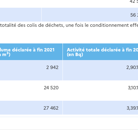
42 
56 
totalité des colis de déchets, une fois le conditionnement eff
lume déclarée à fin 2021
Activité totale déclarée à fin 2
3
n m
)
(en Bq)
2 942
2,90.
24 520
3,10.
27 462
3,39.