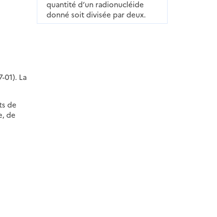
quantité d’un radionucléide
donné soit divisée par deux.
-01). La
ts de
e, de