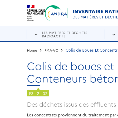
Aller au contenu principal
Skip to navigation
INVENTAIRE NAT
DES MATIÈRES ET DÉCH
LES MATIÈRES ET DÉCHETS
RADIOACTIFS
Colis de Boues Et Concentr
Home
FMA-VC
Colis de boues et
Conteneurs béton
F3 - 2 - 02
Des déchets issus des effluents 
Les concentrats proviennent du traitement par é