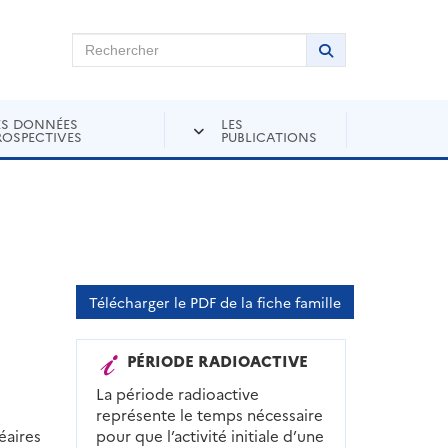
chercher sur Andra Inventaire
Rechercher
Lancer la recher
ES DONNÉES
LES
ROSPECTIVES
PUBLICATIONS
Télécharger le PDF de la fiche famille
PÉRIODE RADIOACTIVE
La période radioactive
représente le temps nécessaire
éaires
pour que l’activité initiale d’une