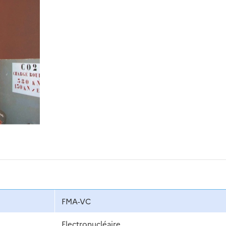
FMA-VC
Electronucléaire