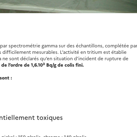
s par spectrométrie gamma sur des échantillons, complétée pa
 difficilement mesurables. L’activité en tritium est établie
a ne sont déclarés qu’en situation d’incident de rupture de
3
de l’ordre de 1,6.10
Bq/g de colis fini.
sont :
ntiellement toxiques
 nickel : 150 g/colis, chrome : 140 g/colis.