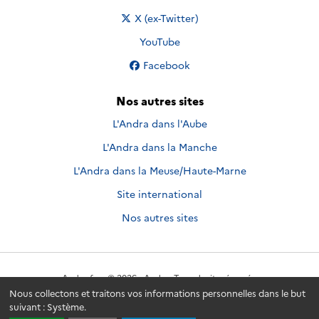
Nous suivre sur
X (ex-Twitter)
Nous suivre sur
YouTube
Nous suivre sur
Facebook
Nos autres sites
L'Andra dans l'Aube
L'Andra dans la Manche
L'Andra dans la Meuse/Haute-Marne
Site international
Nos autres sites
Andra.fr
© 2026 - Andra. Tous droits réservés.
Nous collectons et traitons vos informations personnelles dans le but
suivant :
Système
.