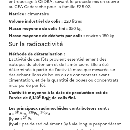
entreposage à CEDRA, suivant le procédé mis en œuvre
au CEA Cadarache pour la famille F2-5-02.
Matrice :
cimentaire
Volume industriel du colis :
220 litres
Masse moyenne du colis fini :
350 kg
Masse moyenne de déchets par colis :
environ 150 kg
Sur la radioactivité
Méthode de détermination :
L’activité de ces fûts provient essentiellement des
isotopes du plutonium et de l’américium. Elle a été
déterminée à partir de l’activité massique mesurée sur
des échantillons de boues ou de concentrats avant
cimentation, et de la quantité de boues ou concentrats
incorporée par fût.
L’activité moyenne à la date de production est de
5
l’ordre de 8,1.10
Bq/g de colis fini.
Les principaux radionucléides contributeurs sont :
241
239
240
α :
Am,
Pu,
Pu
241
βγ-vc :
Pu
βγ-vl :
pas de radioélément βγ à vie longue prépondérant