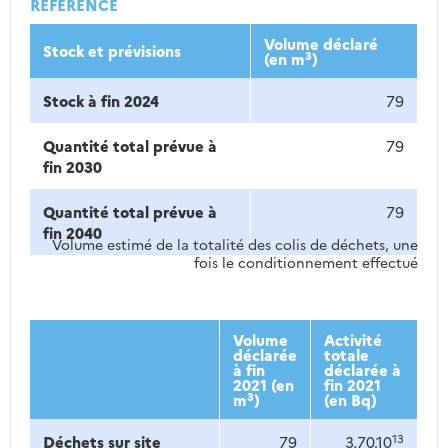
RÉFÉRENCE
Volume déclaré
Stock et prévisions
3
(en m
)
Stock à fin 2024
79
Quantité total prévue à
79
fin 2030
Quantité total prévue à
79
fin 2040
Volume estimé de la totalité des colis de déchets, une
fois le conditionnement effectué
Volume
Activité
déclarée
totale
à fin
déclarée à
2021 (en
fin 2021
3
m
)
(en Bq)
13
Déchets sur site
79
3,70.10