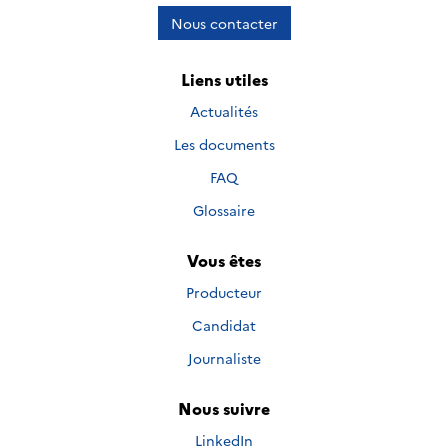
Nous contacter
Liens utiles
Actualités
Les documents
FAQ
Glossaire
Vous êtes
Producteur
Candidat
Journaliste
Nous suivre
Nous suivre sur
LinkedIn