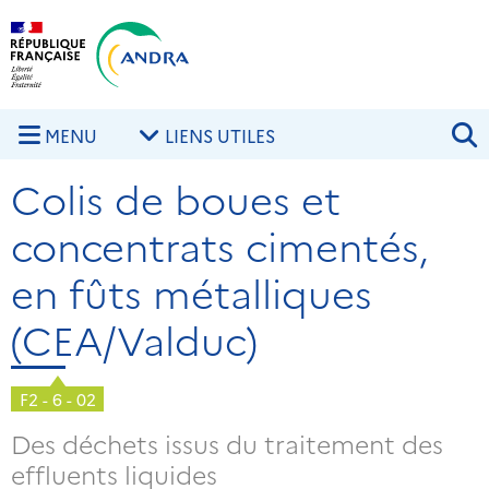
Aller au contenu principal
Skip to navigation
R
MENU
LIENS UTILES
Colis de boues et
concentrats cimentés,
en fûts métalliques
(CEA/Valduc)
F2 - 6 - 02
Des déchets issus du traitement des
effluents liquides