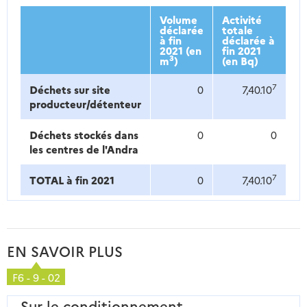
Volume
Activité
déclarée
totale
à fin
déclarée à
2021 (en
fin 2021
3
m
)
(en Bq)
7
Déchets sur site
0
7,40.10
producteur/détenteur
Déchets stockés dans
0
0
les centres de l'Andra
7
TOTAL à fin 2021
0
7,40.10
EN SAVOIR PLUS
F6 - 9 - 02
Sur le conditionnement