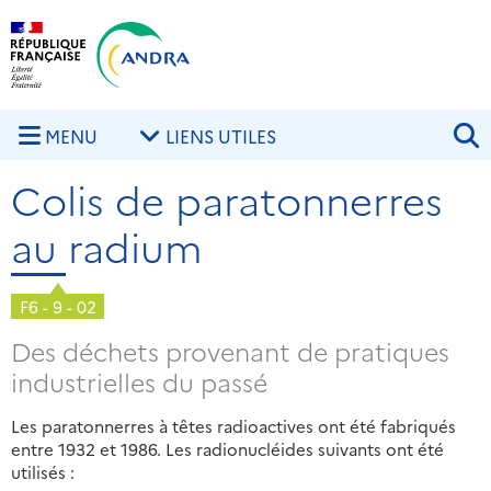
Aller au contenu principal
Skip to navigation
R
MENU
LIENS UTILES
Colis de paratonnerres
au radium
F6 - 9 - 02
Des déchets provenant de pratiques
industrielles du passé
Les paratonnerres à têtes radioactives ont été fabriqués
entre 1932 et 1986. Les radionucléides suivants ont été
utilisés :