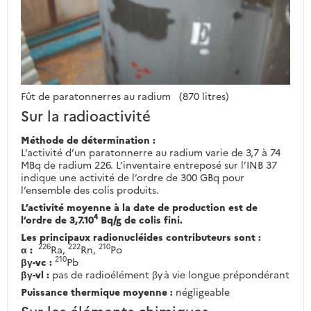
Fût de paratonnerres au radium (870 litres)
Sur la radioactivité
Méthode de détermination :
L’activité d’un paratonnerre au radium varie de 3,7 à 74
MBq de radium 226. L’inventaire entreposé sur l’INB 37
indique une activité de l’ordre de 300 GBq pour
l’ensemble des colis produits.
L’activité moyenne à la date de production est de
4
l’ordre de 3,7.10
Bq/g de colis fini.
Les principaux radionucléides contributeurs sont :
226
222
210
α :
Ra,
Rn,
Po
210
βγ-vc :
Pb
βγ-vl :
pas de radioélément βγ à vie longue prépondérant
Puissance thermique moyenne :
négligeable
Sur les éléments chimiques