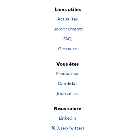
Liens utiles
Actualités
Les documents
FAQ
Glossaire
Vous êtes
Producteur
Candidat
Journaliste
Nous suivre
Nous suivre sur
LinkedIn
Nous suivre sur
X (ex-Twitter)