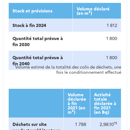
Volume déclaré
Stock et prévisions
3
(en m
)
Stock à fin 2024
1 812
Quantité total prévue à
1 800
fin 2030
Quantité total prévue à
1 800
fin 2040
Volume estimé de la totalité des colis de déchets, une
fois le conditionnement effectué
Volume
Activité
déclarée
totale
à fin
déclarée à
2021 (en
fin 2021
3
m
)
(en Bq)
15
Déchets sur site
1 788
2,98.10