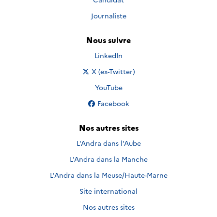
Journaliste
Nous suivre
Nous suivre sur
LinkedIn
Nous suivre sur
X (ex-Twitter)
Nous suivre sur
YouTube
Nous suivre sur
Facebook
Nos autres sites
L'Andra dans l'Aube
L'Andra dans la Manche
L'Andra dans la Meuse/Haute-Marne
Site international
Nos autres sites