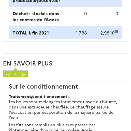
producteur/détenteur
Déchets stockés dans
0
0
les centres de l'Andra
15
TOTAL à fin 2021
1 788
2,98.10
EN SAVOIR PLUS
F2 - 4 - 03
Sur le conditionnement
Traitement/conditionnement :
Les boues sont mélangées intimement avec du bitume,
dans une extrudeuse chauffée. Le chauffage assure
l’évacuation par évaporation de la majeure partie de
l’eau.
Les fûts sont remplis en plusieurs passes par
l’intermédiaire d’un tube de coulée. Après