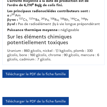
L’activité moyenne à la date de production est de
6
l’ordre de 6,7.10
Bq/g de colis fini.
Les principaux radionucléides contributeurs sont :
241
α :
Am
137
137m
241
106
106
144
144
βγ-vc :
Cs,
Ba,
Pu,
Ru,
Rh,
Ce,
Pr
βγ-vl :
Pas de radioélément βγ à vie longue prépondérant
Puissance thermique moyenne :
négligeable
Sur les éléments chimiques
potentiellement toxiques
Uranium : 860 g/colis, nickel : 1,1 kg/colis, plomb : 330
g/colis, bore : 160 g/colis, chrome : 90 g/colis, mercure : 6
g/colis, cadmium : 7 g/colis.
Télécharger le PDF de la fiche famille
Télécharger le PDF de la fiche famille