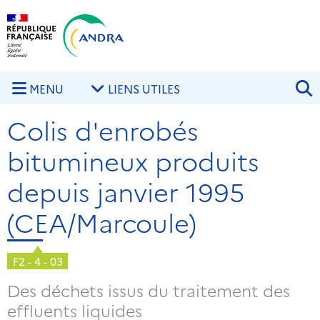
Aller au contenu principal
Skip to navigation
R
MENU
LIENS UTILES
Colis d'enrobés
bitumineux produits
depuis janvier 1995
(CEA/Marcoule)
F2 - 4 - 03
Des déchets issus du traitement des
effluents liquides