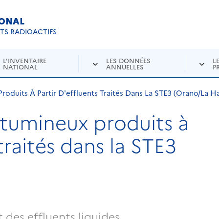
IONAL
Re
ETS RADIOACTIFS
L'INVENTAIRE
LES DONNÉES
L
NATIONAL
ANNUELLES
P
roduits À Partir D'effluents Traités Dans La STE3 (Orano/La H
itumineux produits à
traités dans la STE3
 des effluents liquides