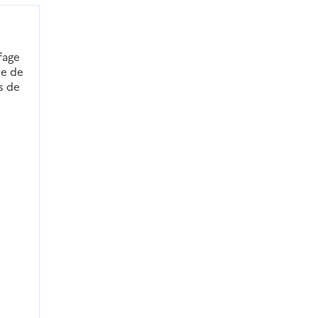
fage
ie de
s de