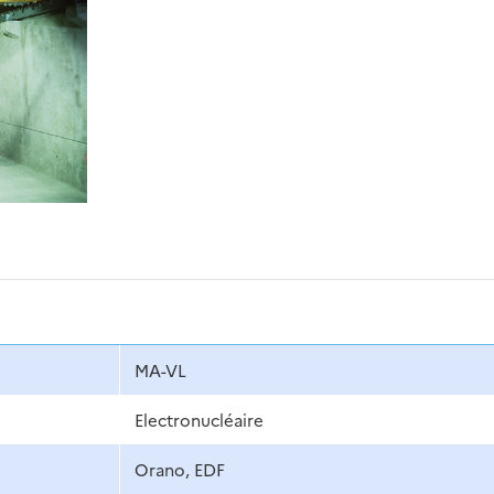
MA-VL
Electronucléaire
Orano, EDF