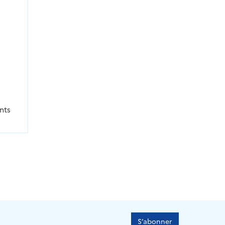
ents
S’abonner