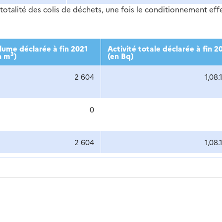
totalité des colis de déchets, une fois le conditionnement eff
lume déclarée à fin 2021
Activité totale déclarée à fin 2
3
n m
)
(en Bq)
2 604
1,08.
0
2 604
1,08.