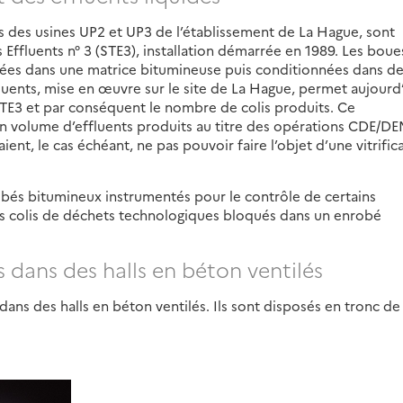
us des usines UP2 et UP3 de l’établissement de La Hague, sont
ffluents n° 3 (STE3), installation démarrée en 1989. Les boues
obées dans une matrice bitumineuse puis conditionnées dans de
fluents, mise en œuvre sur le site de La Hague, permet aujourd
 STE3 et par conséquent le nombre de colis produits. Ce
 volume d’effluents produits au titre des opérations CDE/D
ent, le cas échéant, ne pas pouvoir faire l’objet d’une vitrific
obés bitumineux instrumentés pour le contrôle de certains
s colis de déchets technologiques bloqués dans un enrobé
 dans des halls en béton ventilés
ans des halls en béton ventilés. Ils sont disposés en tronc de