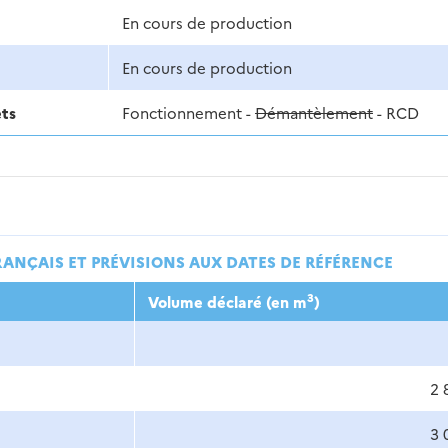
En cours de production
En cours de production
ets
Fonctionnement -
Démantèlement
- RCD
RANÇAIS ET PRÉVISIONS AUX DATES DE RÉFÉRENCE
3
Volume déclaré (en m
)
2 
3 