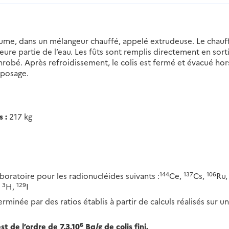
ume, dans un mélangeur chauffé, appelé extrudeuse. Le chauf
eure partie de l’eau. Les fûts sont remplis directement en sort
nrobé. Après refroidissement, le colis est fermé et évacué hor
eposage.
 :
217 kg
144
137
106
aboratoire pour les radionucléides suivants :
Ce,
Cs,
Ru,
3
129
,
H,
I
rminée par des ratios établis à partir de calculs réalisés sur un
6
t de l’ordre de 7,3.10
Bq/g de colis fini.