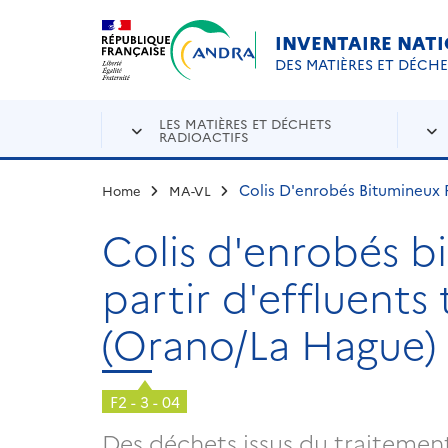
Aller au contenu principal
Skip to navigation
INVENTAIRE NAT
DES MATIÈRES ET DÉCH
LES MATIÈRES ET DÉCHETS
RADIOACTIFS
Colis D'enrobés Bitumineux P
Home
MA-VL
Colis d'enrobés b
partir d'effluents 
(Orano/La Hague)
F2 - 3 - 04
Des déchets issus du traitement