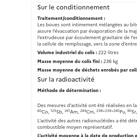
Sur le conditionnement
Traitement/conditionnement :
Les boues sont intimement mélangées au bit
assure l’évacuation par évaporation de la maj
l’extrudeuse par écoulement gravitaire de l’e
la cellule de remplissage, vers la zone d’entr
Volume industriel du colis :
222 litres
Masse moyenne du colis fini :
236 kg
Masse moyenne de déchets enrobés par colis
Sur la radioactivité
Méthode de détermination :
Des mesures d’activité ont été réalisées en l
60
125
241
244
238+239+240
90
Co,
Sb,
Am,
Cm,
Pu,
Sr
L’activité des autres radionucléides a été déte
combustible moyen représentatif.
L’activité moyenne à la date de production es