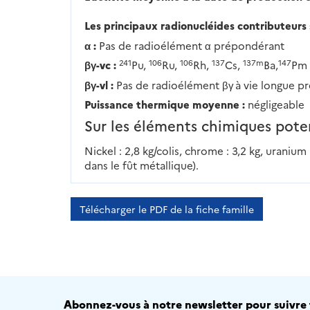
Les principaux radionucléides contributeurs 
α :
Pas de radioélément α prépondérant
241
106
106
137
137m
147
βγ-vc :
Pu,
Ru,
Rh,
Cs,
Ba,
Pm
βγ-vl :
Pas de radioélément βγ à vie longue 
Puissance thermique moyenne :
négligeable
Sur les éléments chimiques pote
Nickel : 2,8 kg/colis, chrome : 3,2 kg, uranium
dans le fût métallique).
Télécharger le PDF de la fiche famille
Abonnez-vous à notre newsletter pour suivre t