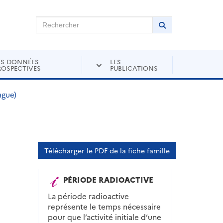
chercher sur Andra Inventaire
Rechercher
Lancer la recher
ES DONNÉES
LES
ROSPECTIVES
PUBLICATIONS
ague)
Télécharger le PDF de la fiche famille
PÉRIODE RADIOACTIVE
La période radioactive
représente le temps nécessaire
pour que l’activité initiale d’une