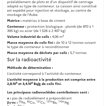
préalablement de plots et d’un dispositif de centrage
adapté au type de conteneur. Le caisson ainsi constitué
est expédié pour injection et stockage, au centre de
stockage de l’Aube.
Matrice :
matériau à base de ciment
Conteneur :
protection biologique : plomb (de 970 à 1
395 kg) ou acier (de 1 526 à 2 407 kg)
3
Volume industriel du colis :
4,06 m
Masse moyenne du colis fini :
de 10 à 12 tonnes suivant
le type de conteneur à reconditionner
Masse moyenne de déchets par colis :
5,7 tonnes
Sur la radioactivité
Méthode de détermination :
L’activité correspond à l'activité du conteneur.
L’activité moyenne à la production est comprise entre
4
4
2,8.10
et 3,4.10
Bq/g de colis fini.
Les principaux radionucléides contributeurs sont :
α :
pas de radioélément α prépondérant
55
60
137
137m
110m
βγ-vc :
Fe,
Co,
Cs,
Ba,
Ag
63