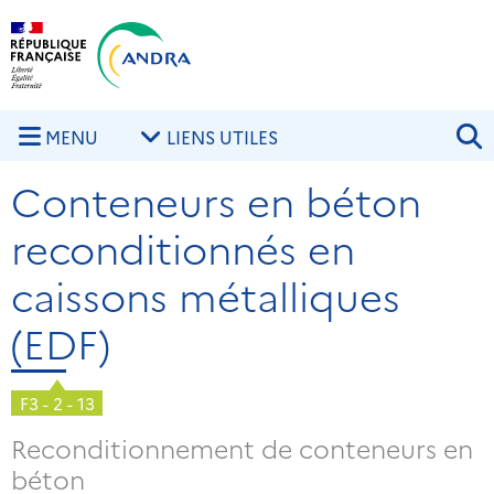
Aller au contenu principal
Skip to navigation
R
MENU
LIENS UTILES
Conteneurs en béton
reconditionnés en
caissons métalliques
(EDF)
F3 - 2 - 13
Reconditionnement de conteneurs en
béton