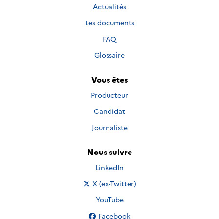
Actualités
Les documents
FAQ
Glossaire
Vous êtes
Producteur
Candidat
Journaliste
Nous suivre
Nous suivre sur
LinkedIn
Nous suivre sur
X (ex-Twitter)
Nous suivre sur
YouTube
Nous suivre sur
Facebook