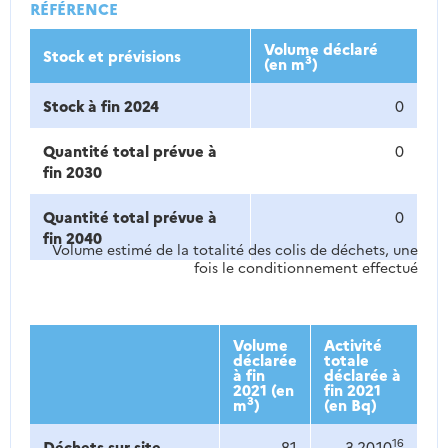
RÉFÉRENCE
Volume déclaré
Stock et prévisions
3
(en m
)
Stock à fin 2024
0
Quantité total prévue à
0
fin 2030
Quantité total prévue à
0
fin 2040
Volume estimé de la totalité des colis de déchets, une
fois le conditionnement effectué
Volume
Activité
déclarée
totale
à fin
déclarée à
2021 (en
fin 2021
3
m
)
(en Bq)
16
Déchets sur site
-81
3,20.10