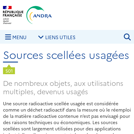
Aller au contenu principal
Skip to navigation
R
MENU
LIENS UTILES
Sources scellées usagées
S01
De nombreux objets, aux utilisations
multiples, devenus usagés
Une source radioactive scellée usagée est considérée
comme un déchet radioactif dans la mesure où le réemploi
de la matière radioactive contenue n’est pas envisagé pour
des raisons techniques ou économiques. Les sources
scellées sont largement utilisées pour des applications