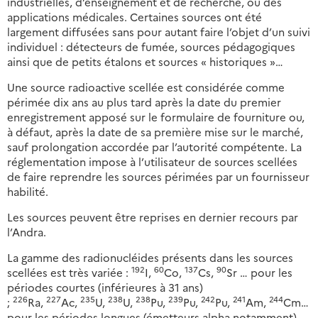
industrielles, d’enseignement et de recherche, ou des
applications médicales. Certaines sources ont été
largement diffusées sans pour autant faire l’objet d’un suivi
individuel : détecteurs de fumée, sources pédagogiques
ainsi que de petits étalons et sources « historiques »…
Une source radioactive scellée est considérée comme
périmée dix ans au plus tard après la date du premier
enregistrement apposé sur le formulaire de fourniture ou,
à défaut, après la date de sa première mise sur le marché,
sauf prolongation accordée par l’autorité compétente. La
réglementation impose à l’utilisateur de sources scellées
de faire reprendre les sources périmées par un fournisseur
habilité.
Les sources peuvent être reprises en dernier recours par
l’Andra.
La gamme des radionucléides présents dans les sources
192
60
137
90
scellées est très variée :
I,
Co,
Cs,
Sr … pour les
périodes courtes (inférieures à 31 ans)
226
227
235
238
238
239
242
241
244
;
Ra,
Ac,
U,
U,
Pu,
Pu,
Pu,
Am,
Cm…
pour les périodes longues (émetteurs alpha notamment).