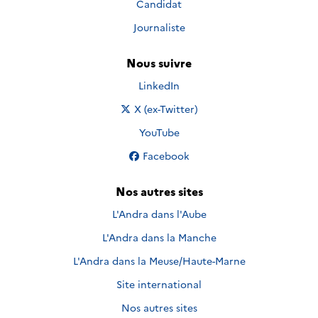
Candidat
Journaliste
Nous suivre
Nous suivre sur
LinkedIn
Nous suivre sur
X (ex-Twitter)
Nous suivre sur
YouTube
Nous suivre sur
Facebook
Nos autres sites
L'Andra dans l'Aube
L'Andra dans la Manche
L'Andra dans la Meuse/Haute-Marne
Site international
Nos autres sites