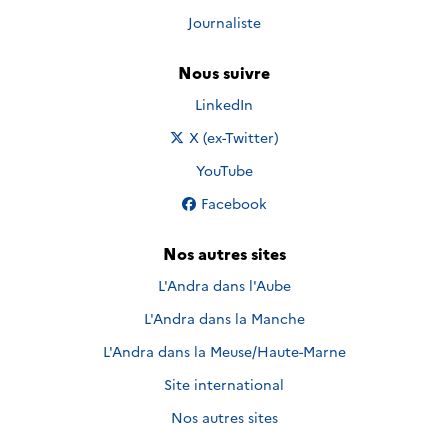
Journaliste
Nous suivre
Nous suivre sur
LinkedIn
Nous suivre sur
X (ex-Twitter)
Nous suivre sur
YouTube
Nous suivre sur
Facebook
Nos autres sites
L'Andra dans l'Aube
L'Andra dans la Manche
L'Andra dans la Meuse/Haute-Marne
Site international
Nos autres sites