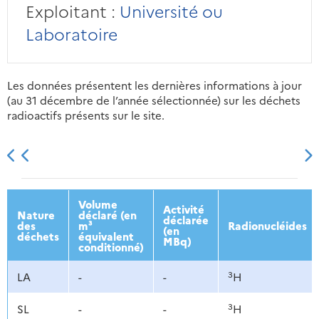
Exploitant :
Université ou
Laboratoire
Les données présentent les dernières informations à jour
(au 31 décembre de l’année sélectionnée) sur les déchets
radioactifs présents sur le site.
2013
2014
2015
2016
Volume
Activité
Nature
déclaré (en
déclarée
des
m³
Radionucléides
(en
déchets
équivalent
MBq)
conditionné)
3
LA
-
-
H
3
SL
-
-
H