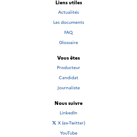
Liens utiles
Actualités
Les documents
FAQ
Glossaire
Vous êtes
Producteur
Candidat
Journaliste
Nous suivre
Nous suivre sur
LinkedIn
Nous suivre sur
X (ex-Twitter)
Nous suivre sur
YouTube