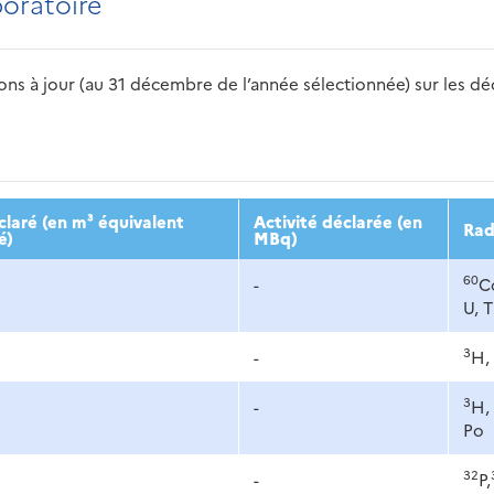
boratoire
s à jour (au 31 décembre de l’année sélectionnée) sur les déch
2016
2017
2018
2019
20
laré (en m³ équivalent
Activité déclarée (en
Rad
é)
MBq)
60
-
C
U, 
3
-
H,
3
-
H,
Po
32
-
P,