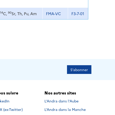
14
90
C,
Sr, Th, Pu, Am
FMA-VC
F3-7-01
S’abonner
us suivre
Nos autres sites
s suivre sur
nkedIn
L'Andra dans l'Aube
Nous suivre sur
X (ex-Twitter)
L'Andra dans la Manche