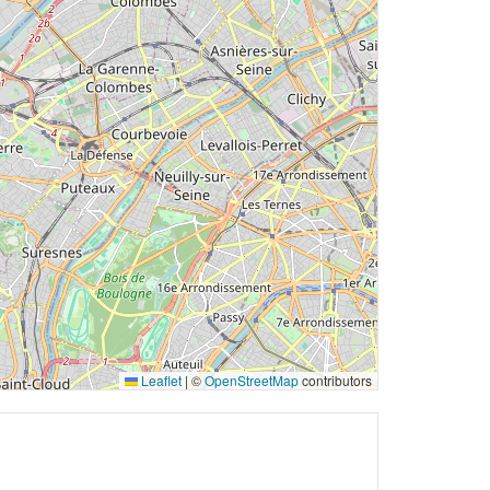
Leaflet
|
©
OpenStreetMap
contributors