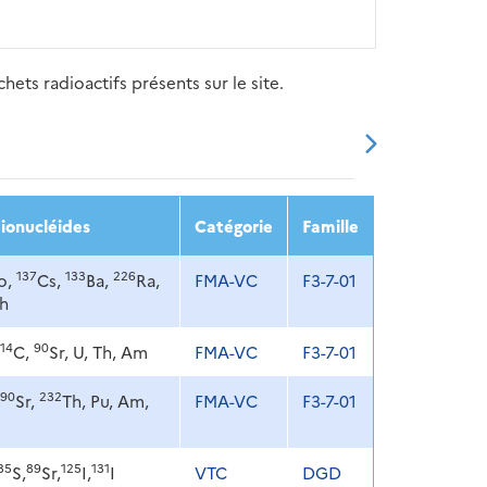
ets radioactifs présents sur le site.
20
2021
2022
2023
2024
ionucléides
Catégorie
Famille
137
133
226
o,
Cs,
Ba,
Ra,
FMA-VC
F3-7-01
Th
14
90
C,
Sr, U, Th, Am
FMA-VC
F3-7-01
90
232
Sr,
Th, Pu, Am,
FMA-VC
F3-7-01
35
89
125
131
S,
Sr,
I,
I
VTC
DGD