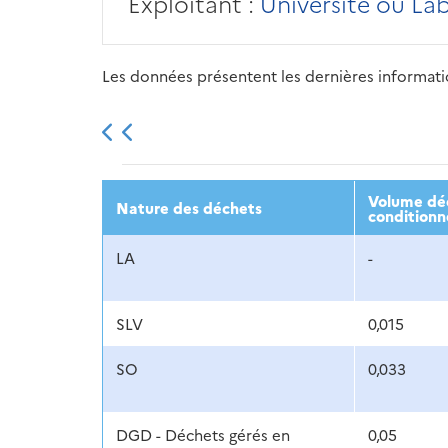
Exploitant :
Université ou La
Les données présentent les dernières information
2013
2014
2015
Volume déc
Nature des déchets
conditionn
LA
-
SLV
0,015
SO
0,033
DGD - Déchets gérés en
0,05