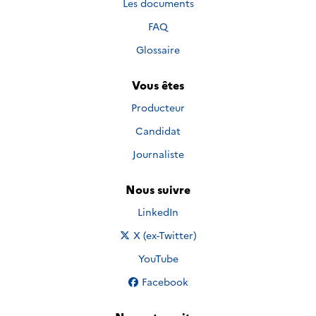
Les documents
FAQ
Glossaire
Vous êtes
Producteur
Candidat
Journaliste
Nous suivre
Nous suivre sur
LinkedIn
Nous suivre sur
X (ex-Twitter)
Nous suivre sur
YouTube
Nous suivre sur
Facebook