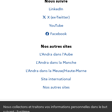
Nous suivre
Nous suivre sur
LinkedIn
Nous suivre sur
X (ex-Twitter)
Nous suivre sur
YouTube
Nous suivre sur
Facebook
Nos autres sites
L'Andra dans l'Aube
L'Andra dans la Manche
L'Andra dans la Meuse/Haute-Marne
Site international
Nos autres sites
Nous collectons et traitons vos informations personnelles dans le but
Andra.fr
© 2026 - Andra. Tous droits réservés.
suivant :
Système
.