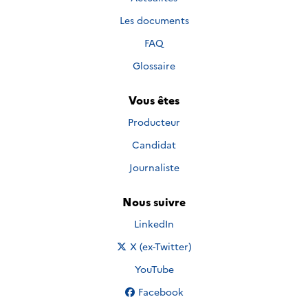
Les documents
FAQ
Glossaire
Vous êtes
Producteur
Candidat
Journaliste
Nous suivre
Nous suivre sur
LinkedIn
Nous suivre sur
X (ex-Twitter)
Nous suivre sur
YouTube
Nous suivre sur
Facebook