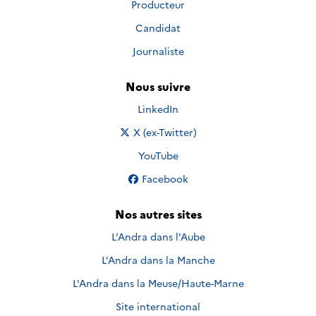
Producteur
Candidat
Journaliste
Nous suivre
Nous suivre sur
LinkedIn
Nous suivre sur
X (ex-Twitter)
Nous suivre sur
YouTube
Nous suivre sur
Facebook
Nos autres sites
L'Andra dans l'Aube
L'Andra dans la Manche
L'Andra dans la Meuse/Haute-Marne
Site international