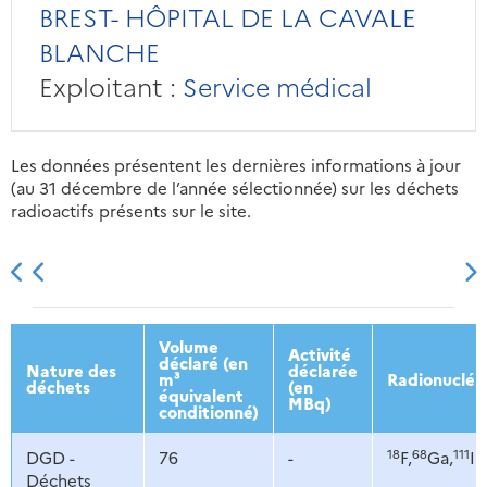
BREST- HÔPITAL DE LA CAVALE
BLANCHE
Exploitant :
Service médical
Les données présentent les dernières informations à jour
(au 31 décembre de l’année sélectionnée) sur les déchets
radioactifs présents sur le site.
2013
2014
2015
2016
Volume
Activité
déclaré (en
Nature des
déclarée
m³
Radionucléi
déchets
(en
équivalent
MBq)
conditionné)
18
68
111
DGD -
76
-
F,
Ga,
In
Déchets