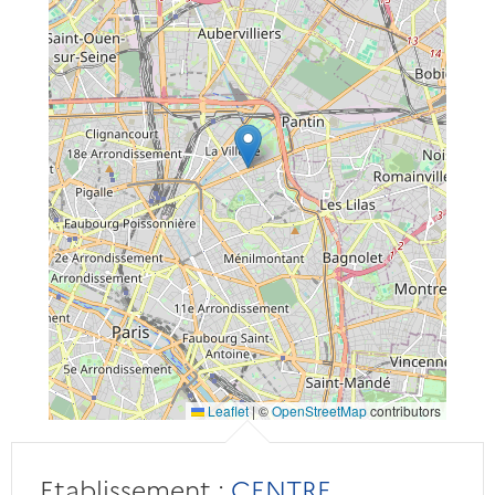
Leaflet
|
©
OpenStreetMap
contributors
Etablissement :
CENTRE