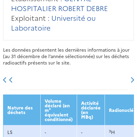
HOSPITALIER ROBERT DEBRE
Exploitant :
Université ou
Laboratoire
Les données présentent les dernières informations à jour
(au 31 décembre de l’année sélectionnée) sur les déchets
radioactifs présents sur le site.
2013
2014
2015
2016
Volume
Activité
déclaré (en
Nature des
déclarée
m³
Radionucléi
déchets
(en
équivalent
MBq)
conditionné)
3
LS
-
-
H