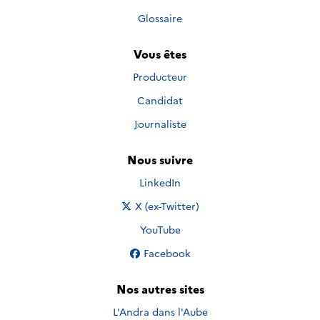
Glossaire
Vous êtes
Producteur
Candidat
Journaliste
Nous suivre
Nous suivre sur
LinkedIn
Nous suivre sur
X (ex-Twitter)
Nous suivre sur
YouTube
Nous suivre sur
Facebook
Nos autres sites
L'Andra dans l'Aube