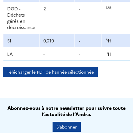
125
DGD -
2
-
I
Déchets
gérés en
décroissance
3
SI
0,019
-
H
3
LA
-
-
H
Télécharger le PDF de l'année sélectionnée
Abonnez-vous à notre newsletter pour suivre toute
l’actualité de l’Andra.
S’abonner