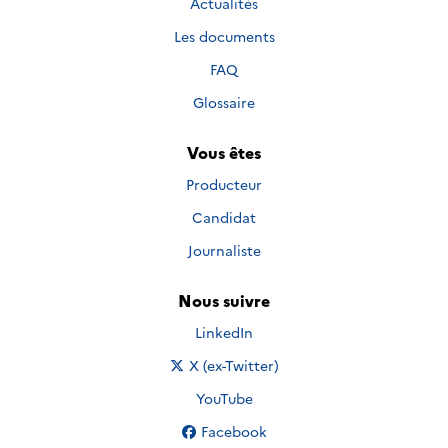
Actualités
Les documents
FAQ
Glossaire
Vous êtes
Producteur
Candidat
Journaliste
Nous suivre
Nous suivre sur
LinkedIn
Nous suivre sur
X (ex-Twitter)
Nous suivre sur
YouTube
Nous suivre sur
Facebook