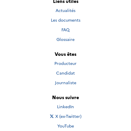
Liens utiles
Actualités
Les documents
FAQ
Glossaire
Vous êtes
Producteur
Candidat
Journaliste
Nous suivre
Nous suivre sur
LinkedIn
Nous suivre sur
X (ex-Twitter)
Nous suivre sur
YouTube