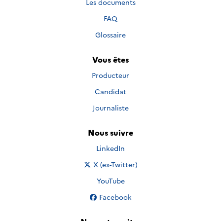
Les documents
FAQ
Glossaire
Vous êtes
Producteur
Candidat
Journaliste
Nous suivre
Nous suivre sur
LinkedIn
Nous suivre sur
X (ex-Twitter)
Nous suivre sur
YouTube
Nous suivre sur
Facebook