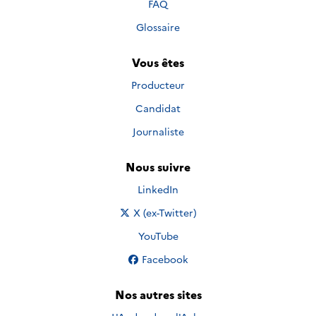
FAQ
Glossaire
Vous êtes
Producteur
Candidat
Journaliste
Nous suivre
Nous suivre sur
LinkedIn
Nous suivre sur
X (ex-Twitter)
Nous suivre sur
YouTube
Nous suivre sur
Facebook
Nos autres sites