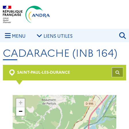
Aller au contenu principal
Skip to navigation
R
MENU
LIENS UTILES
CADARACHE (INB 164)
SAINT-PAUL-LES-DURANCE
REC
+
−