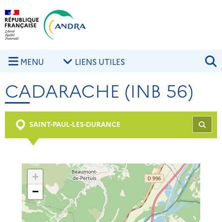
Aller au contenu principal
Skip to navigation
R
MENU
LIENS UTILES
CADARACHE (INB 56)
SAINT-PAUL-LES-DURANCE
REC
+
−