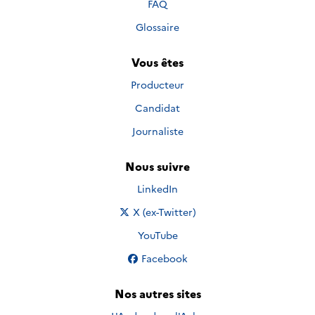
FAQ
Glossaire
Vous êtes
Producteur
Candidat
Journaliste
Nous suivre
Nous suivre sur
LinkedIn
Nous suivre sur
X (ex-Twitter)
Nous suivre sur
YouTube
Nous suivre sur
Facebook
Nos autres sites