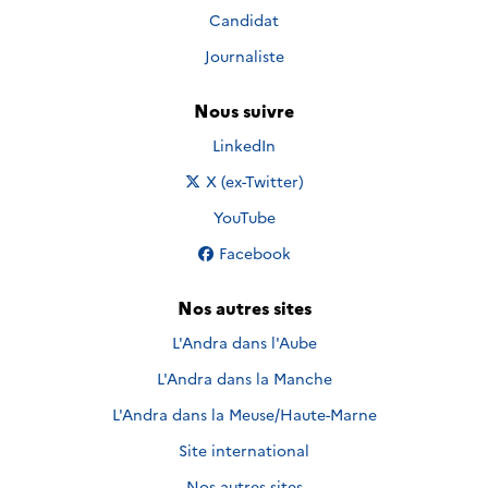
Candidat
Journaliste
Nous suivre
Nous suivre sur
LinkedIn
Nous suivre sur
X (ex-Twitter)
Nous suivre sur
YouTube
Nous suivre sur
Facebook
Nos autres sites
L'Andra dans l'Aube
L'Andra dans la Manche
L'Andra dans la Meuse/Haute-Marne
Site international
Nos autres sites