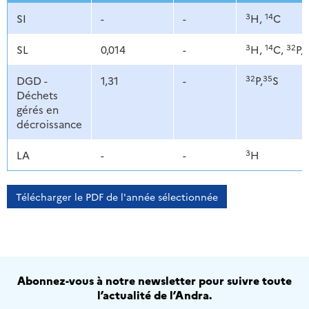
3
14
SI
-
-
H,
C
3
14
32
SL
0,014
-
H,
C,
P,
32
35
DGD -
1,31
-
P,
S
Déchets
gérés en
décroissance
3
LA
-
-
H
Télécharger le PDF de l'année sélectionnée
Abonnez-vous à notre newsletter pour suivre toute
l’actualité de l’Andra.