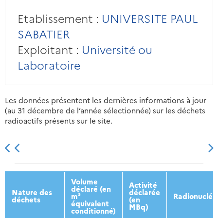
Etablissement :
UNIVERSITE PAUL
SABATIER
Exploitant :
Université ou
Laboratoire
Les données présentent les dernières informations à jour
(au 31 décembre de l’année sélectionnée) sur les déchets
radioactifs présents sur le site.
2013
2014
2015
2016
Volume
Activité
déclaré (en
Nature des
déclarée
m³
Radionucléi
déchets
(en
équivalent
MBq)
conditionné)