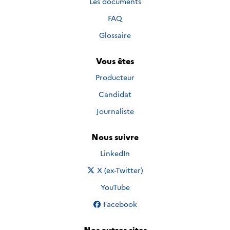
Les documents
FAQ
Glossaire
Vous êtes
Producteur
Candidat
Journaliste
Nous suivre
Nous suivre sur
LinkedIn
Nous suivre sur
X (ex-Twitter)
Nous suivre sur
YouTube
Nous suivre sur
Facebook
Nos autres sites