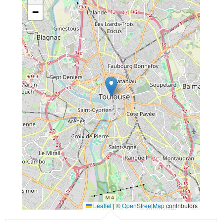
−
Leaflet
|
©
OpenStreetMap
contributors