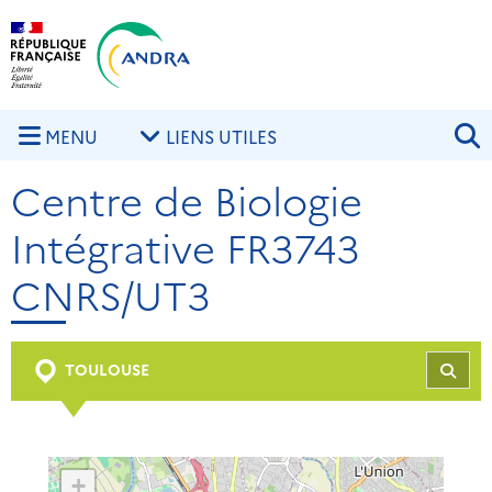
Aller au contenu principal
Skip to navigation
R
MENU
LIENS UTILES
Centre de Biologie
Intégrative FR3743
CNRS/UT3
TOULOUSE
REC
+