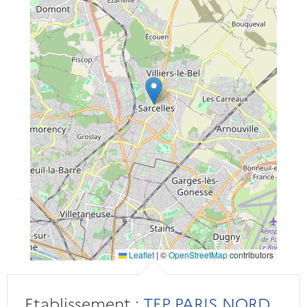
Leaflet
|
©
OpenStreetMap
contributors
Etablissement :
TEP PARIS NORD