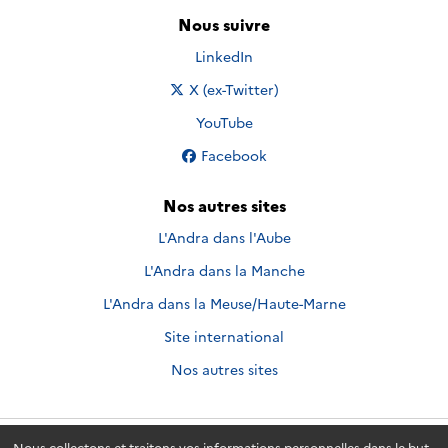
Nous suivre
Nous suivre sur
LinkedIn
Nous suivre sur
X (ex-Twitter)
Nous suivre sur
YouTube
Nous suivre sur
Facebook
Nos autres sites
L'Andra dans l'Aube
L'Andra dans la Manche
L'Andra dans la Meuse/Haute-Marne
Site international
Nos autres sites
Nous collectons et traitons vos informations personnelles dans le but