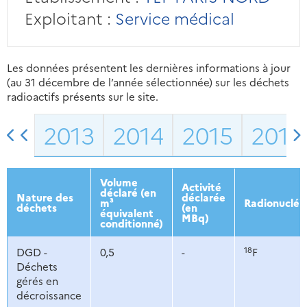
Exploitant :
Service médical
Les données présentent les dernières informations à jour
(au 31 décembre de l’année sélectionnée) sur les déchets
radioactifs présents sur le site.
2013
2014
2015
2016
Volume
Activité
déclaré (en
Nature des
déclarée
m³
Radionucléi
déchets
(en
équivalent
MBq)
conditionné)
18
DGD -
0,5
-
F
Déchets
gérés en
décroissance