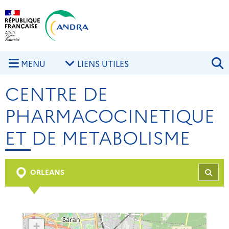
Aller au contenu principal
Skip to navigation
R
MENU
LIENS UTILES
CENTRE DE
PHARMACOCINETIQUE
ET DE METABOLISME
ORLEANS
REC
+