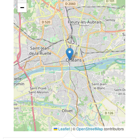
−
Leaflet
|
©
OpenStreetMap
contributors