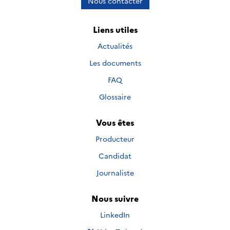
Nous contacter
Liens utiles
Actualités
Les documents
FAQ
Glossaire
Vous êtes
Producteur
Candidat
Journaliste
Nous suivre
Nous suivre sur
LinkedIn