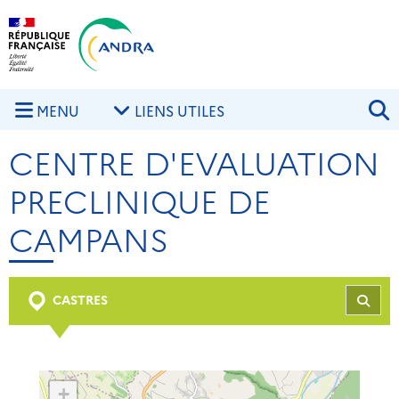
Aller au contenu principal
Skip to navigation
R
MENU
LIENS UTILES
CENTRE D'EVALUATION
PRECLINIQUE DE
CAMPANS
CASTRES
REC
+