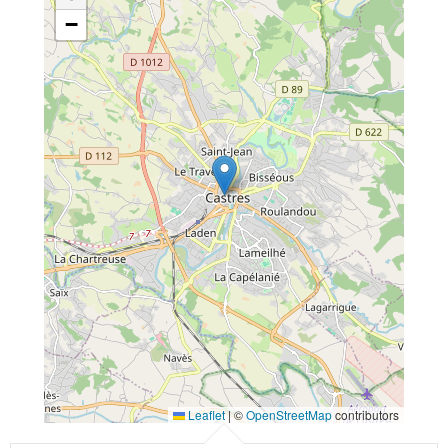
−
Leaflet
|
©
OpenStreetMap
contributors