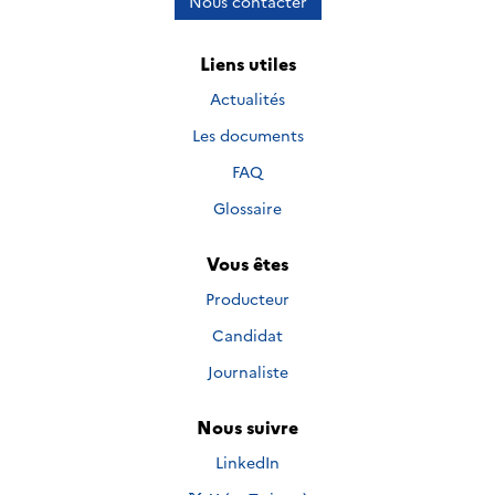
Nous contacter
Liens utiles
Actualités
Les documents
FAQ
Glossaire
Vous êtes
Producteur
Candidat
Journaliste
Nous suivre
Nous suivre sur
LinkedIn