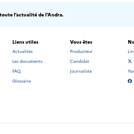
oute l’actualité de l’Andra.
Liens utiles
Vous êtes
No
Nou
Actualités
Producteur
Li
Les documents
Candidat
Nou
FAQ
Journaliste
Yo
Glossaire