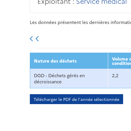
Exploitant :
Service médical
Les données présentent les dernières information
2013
2014
2015
Volume d
Nature des déchets
conditio
DGD - Déchets gérés en
2,2
décroissance
Télécharger le PDF de l'année sélectionnée