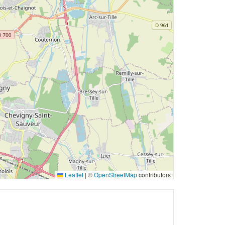
Leaflet
|
©
OpenStreetMap
contributors