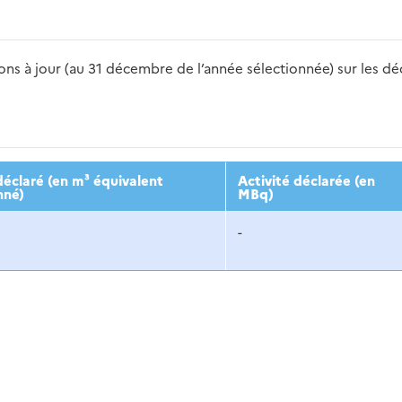
s à jour (au 31 décembre de l’année sélectionnée) sur les déch
2016
2017
2018
2019
20
éclaré (en m³ équivalent
Activité déclarée (en
nné)
MBq)
-