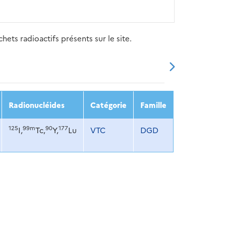
ets radioactifs présents sur le site.
20
2021
2022
2023
2024
Radionucléides
Catégorie
Famille
125
99m
90
177
I,
Tc,
Y,
Lu
VTC
DGD