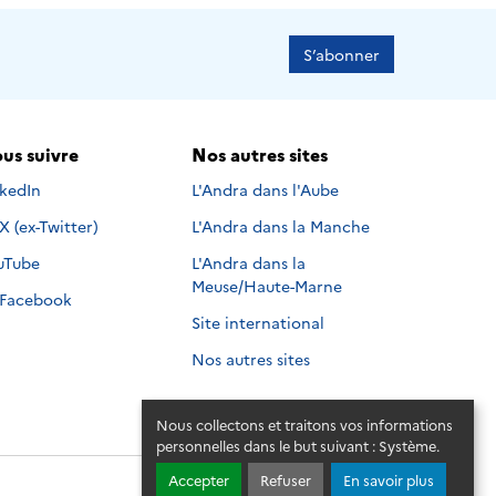
S’abonner
us suivre
Nos autres sites
s suivre sur
nkedIn
L'Andra dans l'Aube
Nous suivre sur
X (ex-Twitter)
L'Andra dans la Manche
s suivre sur
uTube
L'Andra dans la
Meuse/Haute-Marne
Nous suivre sur
Facebook
Site international
Nos autres sites
Nous collectons et traitons vos informations
personnelles dans le but suivant :
Système
.
Accepter
Refuser
En savoir plus
© 2026 - Andra. Tous droits réservés.