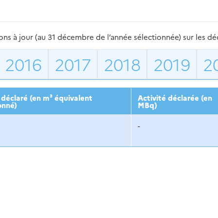
s à jour (au 31 décembre de l’année sélectionnée) sur les déch
2016
2017
2018
2019
2
déclaré (en m³ équivalent
Activité déclarée (en
onné)
MBq)
-