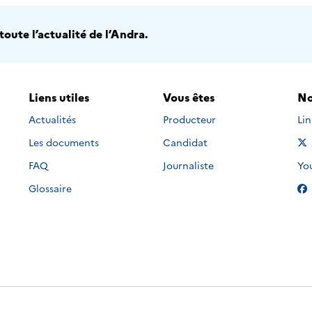
oute l’actualité de l’Andra.
Liens utiles
Vous êtes
No
Nou
Actualités
Producteur
Li
Les documents
Candidat
Nou
FAQ
Journaliste
Yo
Glossaire