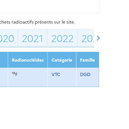
ets radioactifs présents sur le site.
020
2021
2022
2023
202
Radionucléides
Catégorie
Famille
18
F
VTC
DGD