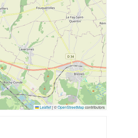
Leaflet
|
©
OpenStreetMap
contributors