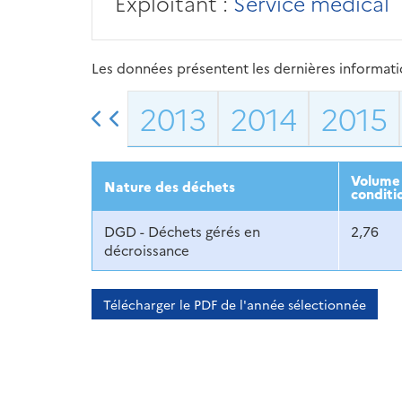
Exploitant :
Service médical
Les données présentent les dernières information
2013
2014
2015
Volume 
Nature des déchets
conditi
DGD - Déchets gérés en
2,76
décroissance
Télécharger le PDF de l'année sélectionnée