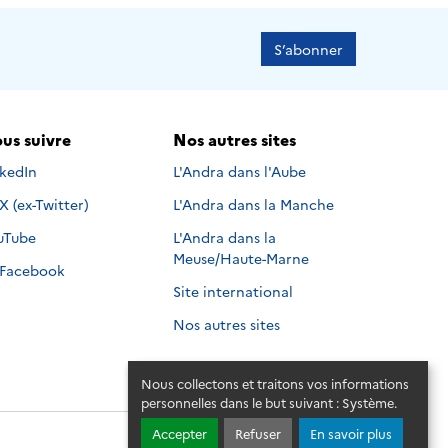
S’abonner
us suivre
Nos autres sites
s suivre sur
nkedIn
L'Andra dans l'Aube
Nous suivre sur
X (ex-Twitter)
L'Andra dans la Manche
s suivre sur
uTube
L'Andra dans la
Meuse/Haute-Marne
Nous suivre sur
Facebook
Site international
Nos autres sites
Nous collectons et traitons vos informations
personnelles dans le but suivant :
Système
.
Accepter
Refuser
En savoir plus
© 2026 - Andra. Tous droits réservés.