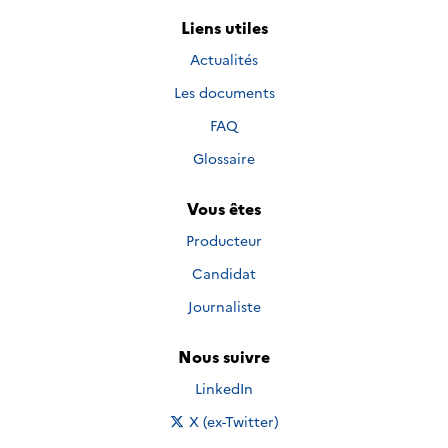
Liens utiles
Actualités
Les documents
FAQ
Glossaire
Vous êtes
Producteur
Candidat
Journaliste
Nous suivre
Nous suivre sur
LinkedIn
Nous suivre sur
X (ex-Twitter)