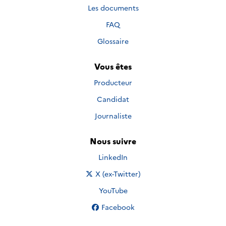
Les documents
FAQ
Glossaire
Vous êtes
Producteur
Candidat
Journaliste
Nous suivre
Nous suivre sur
LinkedIn
Nous suivre sur
X (ex-Twitter)
Nous suivre sur
YouTube
Nous suivre sur
Facebook