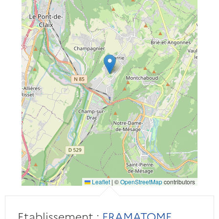
Leaflet
|
©
OpenStreetMap
contributors
Etablissement :
FRAMATOME