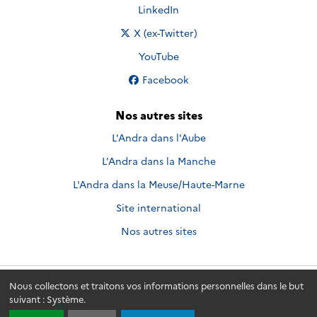
Nous suivre sur
LinkedIn
Nous suivre sur
X (ex-Twitter)
Nous suivre sur
YouTube
Nous suivre sur
Facebook
Nos autres sites
L'Andra dans l'Aube
L'Andra dans la Manche
L'Andra dans la Meuse/Haute-Marne
Site international
Nos autres sites
Nous collectons et traitons vos informations personnelles dans le but
Andra.fr
© 2026 - Andra. Tous droits réservés.
suivant :
Système
.