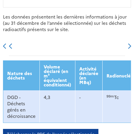
Les données présentent les dernières informations à jour
(au 31 décembre de l’année sélectionnée) sur les déchets
radioactifs présents sur le site.
2013
2014
2015
2016
Volume
Activité
déclaré (en
Nature des
déclarée
m³
Radionucléi
déchets
(en
équivalent
MBq)
conditionné)
99m
DGD -
4,3
-
Tc
Déchets
gérés en
décroissance