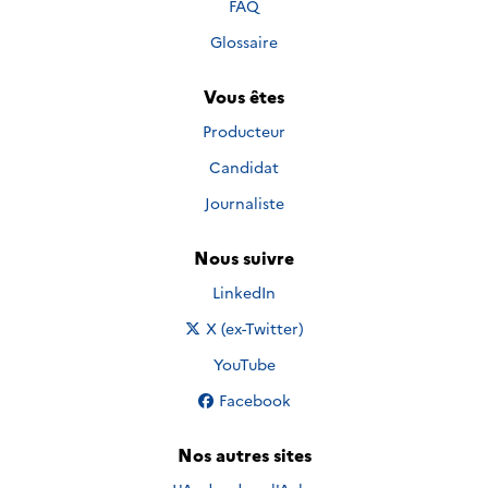
FAQ
Glossaire
Vous êtes
Producteur
Candidat
Journaliste
Nous suivre
Nous suivre sur
LinkedIn
Nous suivre sur
X (ex-Twitter)
Nous suivre sur
YouTube
Nous suivre sur
Facebook
Nos autres sites