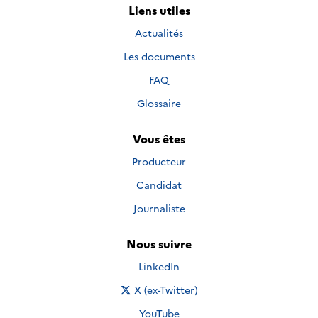
Liens utiles
Actualités
Les documents
FAQ
Glossaire
Vous êtes
Producteur
Candidat
Journaliste
Nous suivre
Nous suivre sur
LinkedIn
Nous suivre sur
X (ex-Twitter)
Nous suivre sur
YouTube