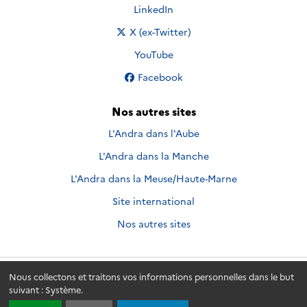
Nous suivre sur
LinkedIn
Nous suivre sur
X (ex-Twitter)
Nous suivre sur
YouTube
Nous suivre sur
Facebook
Nos autres sites
L'Andra dans l'Aube
L'Andra dans la Manche
L'Andra dans la Meuse/Haute-Marne
Site international
Nos autres sites
Nous collectons et traitons vos informations personnelles dans le but
Andra.fr
© 2026 - Andra. Tous droits réservés.
suivant :
Système
.