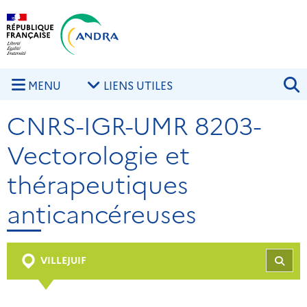
Aller au contenu principal
Skip to navigation
R
MENU
LIENS UTILES
CNRS-IGR-UMR 8203-
Vectorologie et
thérapeutiques
anticancéreuses
VILLEJUIF
REC